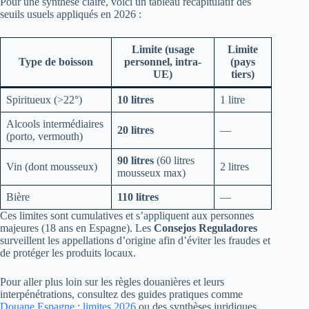
Pour une synthèse claire, voici un tableau récapitulatif des
seuils usuels appliqués en 2026 :
Limite (usage
Limite
Type de boisson
personnel, intra-
(pays
UE)
tiers)
Spiritueux (>22°)
10 litres
1 litre
Alcools intermédiaires
20 litres
—
(porto, vermouth)
90 litres
(60 litres
Vin (dont mousseux)
2 litres
mousseux max)
Bière
110 litres
—
Ces limites sont cumulatives et s’appliquent aux personnes
majeures (18 ans en Espagne). Les
Consejos Reguladores
surveillent les appellations d’origine afin d’éviter les fraudes et
de protéger les produits locaux.
Pour aller plus loin sur les règles douanières et leurs
interpénétrations, consultez des guides pratiques comme
Douane Espagne : limites 2026
ou des synthèses juridiques