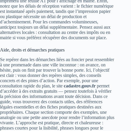
imprimera une feuille A1 pour l’affichage en mairie. Enfin,
notez que les délais de réception varient : le fichier numérique
est instantané après paiement, tandis que l’impression papier
ou plastique nécessite un délai de production et
d’acheminement. Pour les commandes volumineuses,
anticipez toujours un délai supplémentaire. Pensez aussi aux
alternatives locales : consultation au centre des impôts ou en
mairie si vous préférez récupérer des documents sur place.
Aide, droits et démarches pratiques
Se repérer dans les démarches liées au foncier peut ressembler
à une promenade dans une ville inconnue : on avance, on
hésite, puis on finit par trouver la bonne porte. Ici, l’objectif
est clair : vous donner des repères simples, des conseils
concrets et des pistes d’action. Par exemple, pour une
consultation rapide du plan, le site
cadastre.gouv.fr
permet
d’accéder à des extraits gratuits — pensez toutefois à vérifier
la précision des informations avant toute décision. Dans ce
guide, vous trouverez des contacts utiles, des références
légales essentielles et des fiches pratiques destinées aux
propriétaires. Chaque section comporte des exemples, une
analogie ou une petite anecdote pour rendre l’information plus
vivante. L’approche est pratique, directe et chaleureuse :
phrases courtes pour la lisibilité, phrases longues pour le