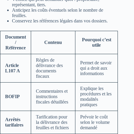
représentant, tiers.
Anticipez les coûts éventuels selon le nombre de
feuilles.
Conservez les références légales dans vos dossiers.
Document
Pourquoi c’est
/
Contenu
utile
Référence
Règles de
Permet de savoir
Article
délivrance des
qui a droit aux
L107 A
documents
informations
fiscaux
Explique les
Commentaires et
procédures et les
BOFIP
instructions
modalités
fiscales détaillées
pratiques
Tarification pour
Prévoir le coût
Arrêtés
la délivrance des
selon le volume
tarifaires
feuilles et fichiers
demandé