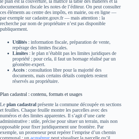
le plan est la couverture, la matrice la table des matières et la
documentation fiscale les notes de l’éditeur. On peut consulter
ces éléments au centre des impôts, en mairie, ou en ligne —
par exemple sur cadastre.gouv.fr — mais attention : la
recherche par nom de propriétaire n’est pas disponible
publiquement.
Utilités
: information fiscale, préparation de vente,
repérage des limites fiscales.
Limites
: le plan n’établit pas les limites juridiques de
propriété ; pour cela, il faut un bornage réalisé par un
géomètre‑expert.
Accès
: consultation libre pour la majorité des
documents, mais certains détails complets restent
réservés au propriétaire.
Plan cadastral : contenu, formats et usages
Le
plan cadastral
présente la commune découpée en sections
et feuilles. Chaque feuille montre les parcelles avec des
numéros et des limites apparentes. Il s’agit d’une carte
administrative : utile, précise pour situer un terrain, mais non
opposable pour fixer juridiquement une frontière. Par
exemple, un promeneur peut repérer l’emprise d’un chemin
communal ; un
acquéreur
peut visualiser la parcelle qu’il