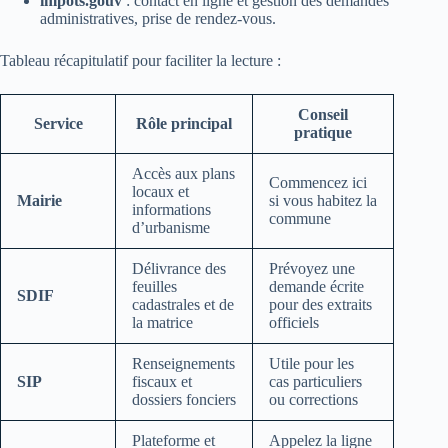
impots.gouv
: contact en ligne et gestion des demandes
administratives, prise de rendez-vous.
Tableau récapitulatif pour faciliter la lecture :
Conseil
Service
Rôle principal
pratique
Accès aux plans
Commencez ici
locaux et
Mairie
si vous habitez la
informations
commune
d’urbanisme
Délivrance des
Prévoyez une
feuilles
demande écrite
SDIF
cadastrales et de
pour des extraits
la matrice
officiels
Renseignements
Utile pour les
SIP
fiscaux et
cas particuliers
dossiers fonciers
ou corrections
Plateforme et
Appelez la ligne