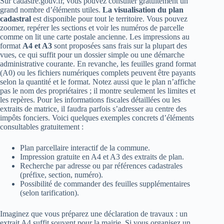
Sur cadastre.gouv.fr, vous pouvez consulter gratuitement un
grand nombre d’éléments utiles.
La visualisation du plan
cadastral
est disponible pour tout le territoire. Vous pouvez
zoomer, repérer les sections et voir les numéros de parcelle
comme on lit une carte postale ancienne. Les impressions au
format
A4 et A3
sont proposées sans frais sur la plupart des
vues, ce qui suffit pour un dossier simple ou une démarche
administrative courante. En revanche, les feuilles grand format
(A0) ou les fichiers numériques complets peuvent être payants
selon la quantité et le format. Notez aussi que le plan n’affiche
pas le nom des propriétaires ; il montre seulement les limites et
les repères. Pour les informations fiscales détaillées ou les
extraits de matrice, il faudra parfois s’adresser au centre des
impôts fonciers. Voici quelques exemples concrets d’éléments
consultables gratuitement :
Plan parcellaire interactif de la commune.
Impression gratuite en A4 et A3 des extraits de plan.
Recherche par adresse ou par références cadastrales
(préfixe, section, numéro).
Possibilité de commander des feuilles supplémentaires
(selon tarification).
Imaginez que vous préparez une déclaration de travaux : un
extrait A4 suffit souvent pour la mairie. Si vous organisez un