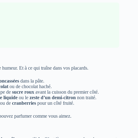
e humeur. Et à ce qui traîne dans vos placards.
oncassées
dans la pâte.
colat
ou de chocolat haché.
oupe de
sucre roux
avant la cuisson du premier côté.
le liquide
ou le
zeste d’un demi-citron
non traité.
ou de
cranberries
pour un côté fruité.
us pouvez parfumer comme vous aimez.