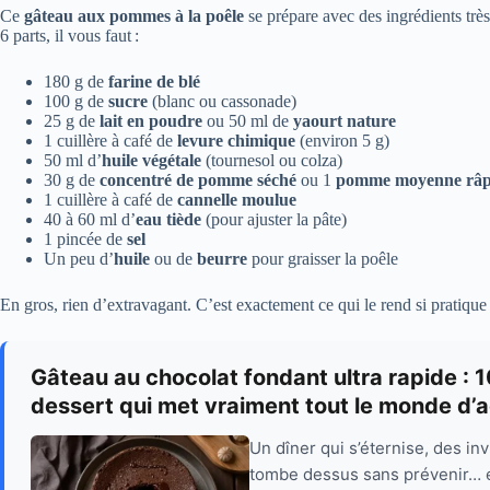
Ce
gâteau aux pommes à la poêle
se prépare avec des ingrédients trè
6 parts, il vous faut :
180 g de
farine de blé
100 g de
sucre
(blanc ou cassonade)
25 g de
lait en poudre
ou 50 ml de
yaourt nature
1 cuillère à café de
levure chimique
(environ 5 g)
50 ml d’
huile végétale
(tournesol ou colza)
30 g de
concentré de pomme séché
ou 1
pomme moyenne râp
1 cuillère à café de
cannelle moulue
40 à 60 ml d’
eau tiède
(pour ajuster la pâte)
1 pincée de
sel
Un peu d’
huile
ou de
beurre
pour graisser la poêle
En gros, rien d’extravagant. C’est exactement ce qui le rend si pratique
Gâteau au chocolat fondant ultra rapide : 
dessert qui met vraiment tout le monde d’
Un dîner qui s’éternise, des in
tombe dessus sans prévenir… et