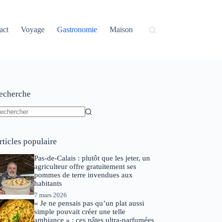
act
Voyage
Gastronomie
Maison
echerche
ucun
sultat
rticles populaire
Pas-de-Calais : plutôt que les jeter, un
agriculteur offre gratuitement ses
pommes de terre invendues aux
habitants
7 mars 2026
« Je ne pensais pas qu’un plat aussi
simple pouvait créer une telle
ambiance » : ces pâtes ultra-parfumées