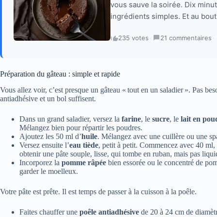
vous sauve la soirée. Dix minu
ingrédients simples. Et au bout
235 votes
·
21 commentaires
·
Préparation du gâteau : simple et rapide
Vous allez voir, c’est presque un gâteau « tout en un saladier ». Pas bes
antiadhésive et un bol suffisent.
Dans un grand saladier, versez la
farine
, le
sucre
, le
lait en pou
Mélangez bien pour répartir les poudres.
Ajoutez les 50 ml d’
huile
. Mélangez avec une cuillère ou une spa
Versez ensuite l’
eau tiède
, petit à petit. Commencez avec 40 ml,
obtenir une pâte souple, lisse, qui tombe en ruban, mais pas liq
Incorporez la
pomme râpée
bien essorée ou le concentré de pom
garder le moelleux.
Votre pâte est prête. Il est temps de passer à la cuisson à la poêle.
Faites chauffer une
poêle antiadhésive
de 20 à 24 cm de diamèt