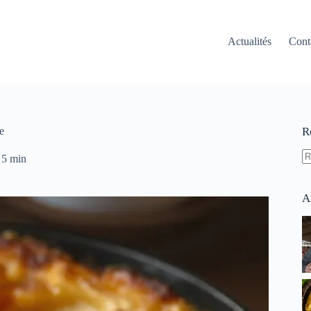
Actualités
Cont
e
R
5 min
A
ré
A