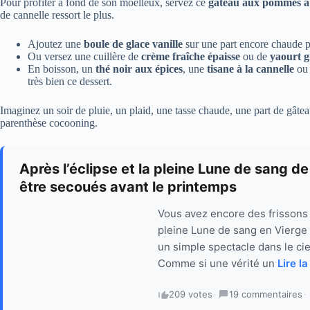
Pour profiter à fond de son moelleux, servez ce
gâteau aux pommes à 
de cannelle ressort le plus.
Ajoutez une
boule de glace vanille
sur une part encore chaude po
Ou versez une cuillère de
crème fraîche épaisse
ou de
yaourt g
En boisson, un
thé noir aux épices
, une
tisane à la cannelle
ou
très bien ce dessert.
Imaginez un soir de pluie, un plaid, une tasse chaude, une part de gâte
parenthèse cocooning.
Après l’éclipse et la pleine Lune de sang d
être secoués avant le printemps
Vous avez encore des frissons e
pleine Lune de sang en Vierge 
un simple spectacle dans le cie
Comme si une vérité un
Lire la
209 votes
·
19 commentaires
·