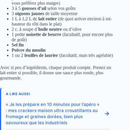
vous préférez plus maigre)
3 à 5
gousses d’ail
selon vos goûts
3
oignons jaunes
de taille moyenne
1 L à 1,2 L de
lait entier
(de quoi arriver environ à mi-
hauteur du rôti dans le plat)
2 c. à soupe d’
huile neutre
ou d’olive
1 petite
noisette de beurre
(facultatif, pour encore plus
de goût)
Sel fin
Poivre du moulin
1 ou 2
feuilles de laurier
(facultatif, mais très agréable)
Avec si peu d’ingrédients, chaque produit compte. Prenez un
lait entier si possible, il donne une sauce plus ronde, plus
gourmande.
A LIRE AUSSI
« Je les prépare en 10 minutes pour l’apéro »
: mes crackers maison ultra croustillants au
→
fromage et graines dorées, bien plus
savoureux que les industriels