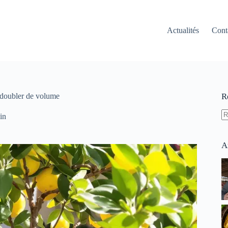
Actualités
Cont
va doubler de volume
R
in
A
ré
A