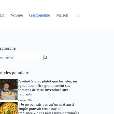
act
Voyage
Gastronomie
Maison
echerche
ucun
sultat
rticles populaire
Pas-de-Calais : plutôt que les jeter, un
agriculteur offre gratuitement ses
pommes de terre invendues aux
habitants
7 mars 2026
« Je ne pensais pas qu’un plat aussi
simple pouvait créer une telle
ambiance » : ces pâtes ultra-parfumées