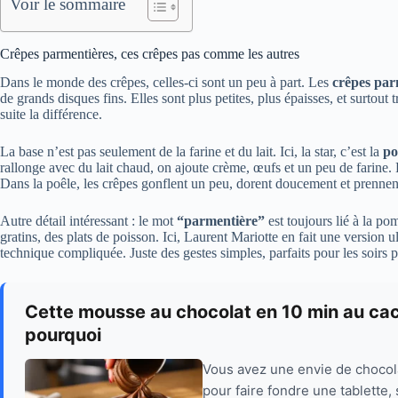
Voir le sommaire
Crêpes parmentières, ces crêpes pas comme les autres
Dans le monde des crêpes, celles-ci sont un peu à part. Les
crêpes par
de grands disques fins. Elles sont plus petites, plus épaisses, et surtou
suite la différence.
La base n’est pas seulement de la farine et du lait. Ici, la star, c’est la
po
rallonge avec du lait chaud, on ajoute crème, œufs et un peu de farine. 
Dans la poêle, les crêpes gonflent un peu, dorent doucement et prennent 
Autre détail intéressant : le mot
“parmentière”
est toujours lié à la po
gratins, des plats de poisson. Ici, Laurent Mariotte en fait une version u
technique compliquée. Juste des gestes simples, parfaits pour les soirs p
Cette mousse au chocolat en 10 min au caca
pourquoi
Vous avez une envie de chocola
pour faire fondre une tablette, s