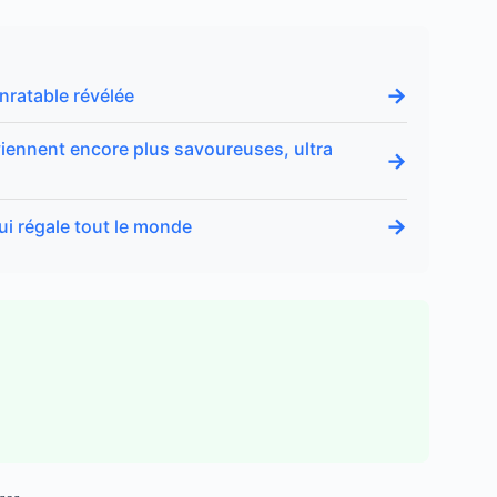
→
inratable révélée
viennent encore plus savoureuses, ultra
→
→
ui régale tout le monde