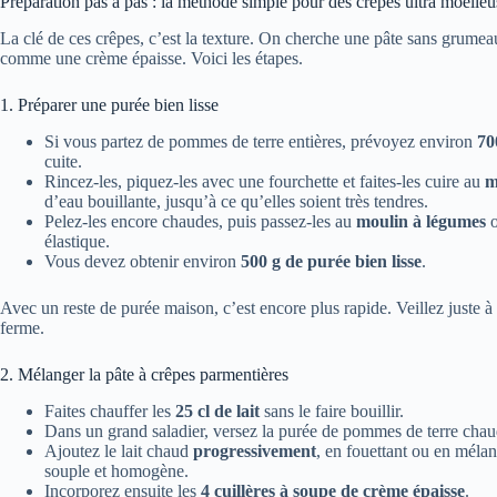
Préparation pas à pas : la méthode simple pour des crêpes ultra moelleu
La clé de ces crêpes, c’est la texture. On cherche une pâte sans grume
comme une crème épaisse. Voici les étapes.
1. Préparer une purée bien lisse
Si vous partez de pommes de terre entières, prévoyez environ
70
cuite.
Rincez-les, piquez-les avec une fourchette et faites-les cuire au
m
d’eau bouillante, jusqu’à ce qu’elles soient très tendres.
Pelez-les encore chaudes, puis passez-les au
moulin à légumes
o
élastique.
Vous devez obtenir environ
500 g de purée bien lisse
.
Avec un reste de purée maison, c’est encore plus rapide. Veillez juste à
ferme.
2. Mélanger la pâte à crêpes parmentières
Faites chauffer les
25 cl de lait
sans le faire bouillir.
Dans un grand saladier, versez la purée de pommes de terre chau
Ajoutez le lait chaud
progressivement
, en fouettant ou en mélan
souple et homogène.
Incorporez ensuite les
4 cuillères à soupe de crème épaisse
.