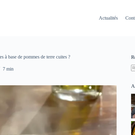
Actualités
Cont
es à base de pommes de terre cuites ?
R
7 min
A
ré
A