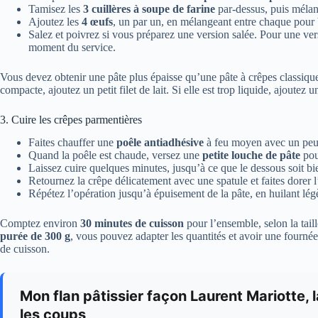
Tamisez les
3 cuillères à soupe de farine
par-dessus, puis mélan
Ajoutez les
4 œufs
, un par un, en mélangeant entre chaque pour b
Salez et poivrez si vous préparez une version salée. Pour une ver
moment du service.
Vous devez obtenir une pâte plus épaisse qu’une pâte à crêpes classiqu
compacte, ajoutez un petit filet de lait. Si elle est trop liquide, ajoutez u
3. Cuire les crêpes parmentières
Faites chauffer une
poêle antiadhésive
à feu moyen avec un peu 
Quand la poêle est chaude, versez une
petite louche de pâte
pour
Laissez cuire quelques minutes, jusqu’à ce que le dessous soit bi
Retournez la crêpe délicatement avec une spatule et faites dorer l
Répétez l’opération jusqu’à épuisement de la pâte, en huilant lég
Comptez environ
30 minutes de cuisson
pour l’ensemble, selon la taill
purée de 300 g
, vous pouvez adapter les quantités et avoir une fourné
de cuisson.
Mon flan pâtissier façon Laurent Mariotte, 
les coups