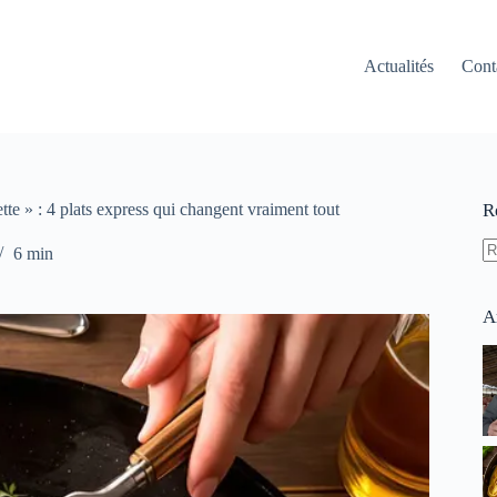
Actualités
Cont
ette » : 4 plats express qui changent vraiment tout
R
6 min
A
ré
A