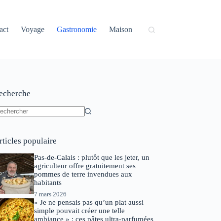
act
Voyage
Gastronomie
Maison
echerche
ucun
sultat
rticles populaire
Pas-de-Calais : plutôt que les jeter, un
agriculteur offre gratuitement ses
pommes de terre invendues aux
habitants
7 mars 2026
« Je ne pensais pas qu’un plat aussi
simple pouvait créer une telle
ambiance » : ces pâtes ultra-parfumées