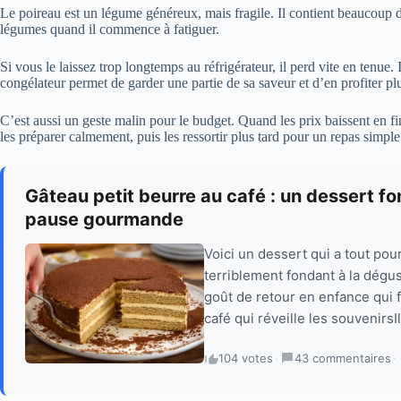
Le poireau est un légume généreux, mais fragile. Il contient beaucoup d
légumes quand il commence à fatiguer.
Si vous le laissez trop longtemps au réfrigérateur, il perd vite en tenue. 
congélateur permet de garder une partie de sa saveur et d’en profiter p
C’est aussi un geste malin pour le budget. Quand les prix baissent en f
les préparer calmement, puis les ressortir plus tard pour un repas simple
Gâteau petit beurre au café : un dessert f
pause gourmande
Voici un dessert qui a tout po
terriblement fondant à la dégust
goût de retour en enfance qui 
café qui réveille les souvenirsIl
104 votes
·
43 commentaires
·