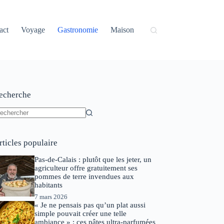
act
Voyage
Gastronomie
Maison
echerche
ucun
sultat
rticles populaire
Pas-de-Calais : plutôt que les jeter, un
agriculteur offre gratuitement ses
pommes de terre invendues aux
habitants
7 mars 2026
« Je ne pensais pas qu’un plat aussi
simple pouvait créer une telle
ambiance » : ces pâtes ultra-parfumées