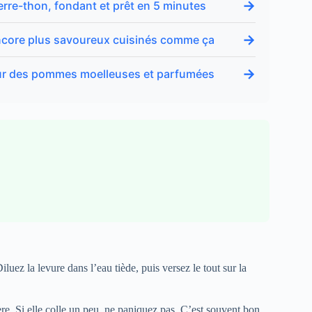
→
erre-thon, fondant et prêt en 5 minutes
→
 encore plus savoureux cuisinés comme ça
→
 pour des pommes moelleuses et parfumées
uez la levure dans l’eau tiède, puis versez le tout sur la
re. Si elle colle un peu, ne paniquez pas. C’est souvent bon