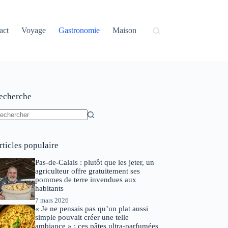
act
Voyage
Gastronomie
Maison
echerche
ucun
sultat
rticles populaire
Pas-de-Calais : plutôt que les jeter, un
agriculteur offre gratuitement ses
pommes de terre invendues aux
habitants
7 mars 2026
« Je ne pensais pas qu’un plat aussi
simple pouvait créer une telle
ambiance » : ces pâtes ultra-parfumées