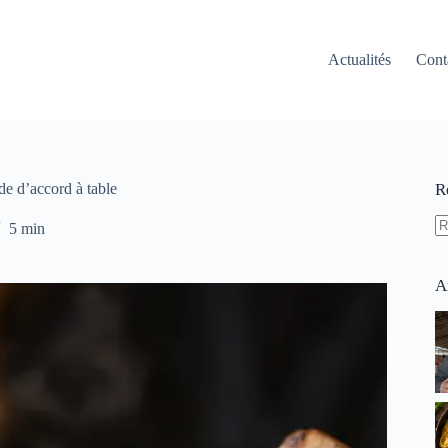
Actualités
Cont
nde d’accord à table
R
5 min
A
ré
A