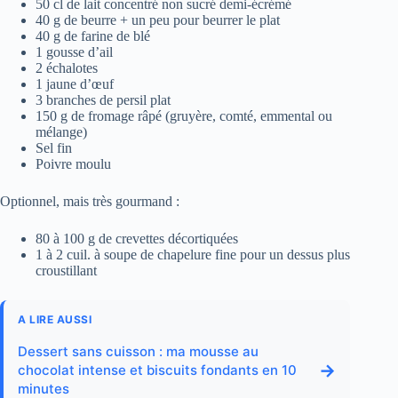
50 cl de lait concentré non sucré demi-écrémé
40 g de beurre + un peu pour beurrer le plat
40 g de farine de blé
1 gousse d’ail
2 échalotes
1 jaune d’œuf
3 branches de persil plat
150 g de fromage râpé (gruyère, comté, emmental ou
mélange)
Sel fin
Poivre moulu
Optionnel, mais très gourmand :
80 à 100 g de crevettes décortiquées
1 à 2 cuil. à soupe de chapelure fine pour un dessus plus
croustillant
A LIRE AUSSI
Dessert sans cuisson : ma mousse au
→
chocolat intense et biscuits fondants en 10
minutes