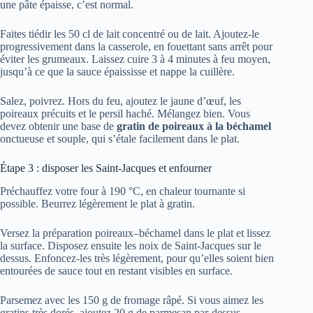
une pâte épaisse, c’est normal.
Faites tiédir les 50 cl de lait concentré ou de lait. Ajoutez-le
progressivement dans la casserole, en fouettant sans arrêt pour
éviter les grumeaux. Laissez cuire 3 à 4 minutes à feu moyen,
jusqu’à ce que la sauce épaississe et nappe la cuillère.
Salez, poivrez. Hors du feu, ajoutez le jaune d’œuf, les
poireaux précuits et le persil haché. Mélangez bien. Vous
devez obtenir une base de
gratin de poireaux à la béchamel
onctueuse et souple, qui s’étale facilement dans le plat.
Étape 3 : disposer les Saint-Jacques et enfourner
Préchauffez votre four à 190 °C, en chaleur tournante si
possible. Beurrez légèrement le plat à gratin.
Versez la préparation poireaux–béchamel dans le plat et lissez
la surface. Disposez ensuite les noix de Saint-Jacques sur le
dessus. Enfoncez-les très légèrement, pour qu’elles soient bien
entourées de sauce tout en restant visibles en surface.
Parsemez avec les 150 g de fromage râpé. Si vous aimez les
gratins très dorés, ajoutez 20 g de parmesan par-dessus.