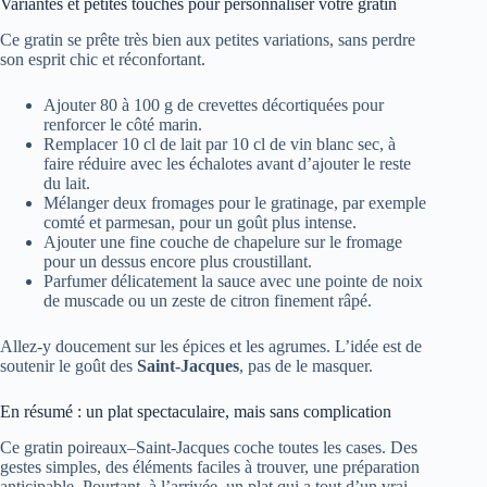
Variantes et petites touches pour personnaliser votre gratin
Ce gratin se prête très bien aux petites variations, sans perdre
son esprit chic et réconfortant.
Ajouter 80 à 100 g de crevettes décortiquées pour
renforcer le côté marin.
Remplacer 10 cl de lait par 10 cl de vin blanc sec, à
faire réduire avec les échalotes avant d’ajouter le reste
du lait.
Mélanger deux fromages pour le gratinage, par exemple
comté et parmesan, pour un goût plus intense.
Ajouter une fine couche de chapelure sur le fromage
pour un dessus encore plus croustillant.
Parfumer délicatement la sauce avec une pointe de noix
de muscade ou un zeste de citron finement râpé.
Allez-y doucement sur les épices et les agrumes. L’idée est de
soutenir le goût des
Saint-Jacques
, pas de le masquer.
En résumé : un plat spectaculaire, mais sans complication
Ce gratin poireaux–Saint-Jacques coche toutes les cases. Des
gestes simples, des éléments faciles à trouver, une préparation
anticipable. Pourtant, à l’arrivée, un plat qui a tout d’un vrai