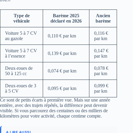
Type de
Barème 2025
Ancien
véhicule
déclaré en 2026
barème
Voiture 5 à 7 CV
0,116 €
0,110 € par km
au gazole
par km
Voiture 5 à 7 CV
0,147 €
0,139 € par km
à l’essence
par km
Deux-roues de
0,078 €
0,074 € par km
50 à 125 cc
par km
Deux-roues de 3
0,099 €
0,095 € par km
à 5 CV
par km
Ce sont de petits écarts à première vue. Mais sur une année
entière, avec des trajets répétés, la différence peut devenir
visible. Si vous parcourez des centaines ou des milliers de
kilomètres pour votre activité, chaque centime compte.
A LIRE AUSSI