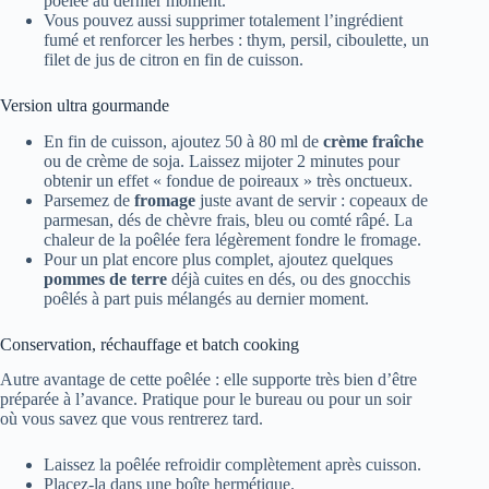
poêlée au dernier moment.
Vous pouvez aussi supprimer totalement l’ingrédient
fumé et renforcer les herbes : thym, persil, ciboulette, un
filet de jus de citron en fin de cuisson.
Version ultra gourmande
En fin de cuisson, ajoutez 50 à 80 ml de
crème fraîche
ou de crème de soja. Laissez mijoter 2 minutes pour
obtenir un effet « fondue de poireaux » très onctueux.
Parsemez de
fromage
juste avant de servir : copeaux de
parmesan, dés de chèvre frais, bleu ou comté râpé. La
chaleur de la poêlée fera légèrement fondre le fromage.
Pour un plat encore plus complet, ajoutez quelques
pommes de terre
déjà cuites en dés, ou des gnocchis
poêlés à part puis mélangés au dernier moment.
Conservation, réchauffage et batch cooking
Autre avantage de cette poêlée : elle supporte très bien d’être
préparée à l’avance. Pratique pour le bureau ou pour un soir
où vous savez que vous rentrerez tard.
Laissez la poêlée refroidir complètement après cuisson.
Placez-la dans une boîte hermétique.