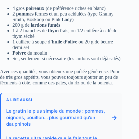
4 gros
poireaux
(de préférence riches en blanc)
2
pommes
fermes et un peu acidulées (type Granny
Smith, Boskoop ou Pink Lady)
200 g de
lardons fumés
1 à 2 branches de
thym
frais, ou 1/2 cuillère à café de
thym séché
1 cuillère à soupe d’
huile d’olive
ou 20 g de beurre
demi-sel
Poivre
du moulin
Sel, seulement si nécessaire (les lardons sont déjà salés)
Avec ces quantités, vous obtenez une poêlée généreuse. Pour
de très gros appétits, vous pouvez toujours ajouter un peu de
féculents à côté, comme des pâtes, du riz ou de la polenta.
A LIRE AUSSI
Le gratin le plus simple du monde : pommes,
→
oignons, bouillon… plus gourmand qu’un
dauphinois
La recette ultra rapide que je fais tout le