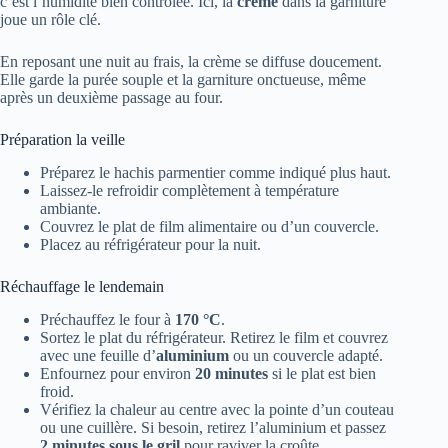
c’est l’humidité bien contrôlée. Ici, la
crème
dans la garniture
joue un rôle clé.
En reposant une nuit au frais, la crème se diffuse doucement.
Elle garde la purée souple et la garniture onctueuse, même
après un deuxième passage au four.
Préparation la veille
Préparez le hachis parmentier comme indiqué plus haut.
Laissez-le refroidir complètement à température
ambiante.
Couvrez le plat de film alimentaire ou d’un couvercle.
Placez au réfrigérateur pour la nuit.
Réchauffage le lendemain
Préchauffez le four à
170 °C
.
Sortez le plat du réfrigérateur. Retirez le film et couvrez
avec une feuille d’
aluminium
ou un couvercle adapté.
Enfournez pour environ
20 minutes
si le plat est bien
froid.
Vérifiez la chaleur au centre avec la pointe d’un couteau
ou une cuillère. Si besoin, retirez l’aluminium et passez
2 minutes sous le gril
pour raviver la croûte.