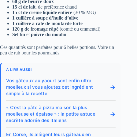
60 g de beurre doux
15 cl de lait
, de préférence chaud
15 cl de crème liquide entière
(30 % MG)
1 cuillère à soupe d’huile d’olive
1 cuillère à café de moutarde forte
120 g de fromage râpé
(comté ou emmental)
Sel fin
et
poivre du moulin
Ces quantités sont parfaites pour 6 belles portions. Voire un
peu de rab pour les gourmands.
A LIRE AUSSI
Vos gâteaux au yaourt sont enfin ultra
→
moelleux si vous ajoutez cet ingrédient
simple à la recette
« C’est la pâte à pizza maison la plus
→
moelleuse et épaisse » : la petite astuce
secrète adorée des Italiens
En Corse, ils allègent leurs gâteaux en