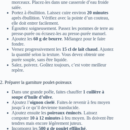
morceaux. Placez-les dans une casserole d’eau froide
salée.
Portez à ébullition. Laissez cuire environ
20 minutes
après ébullition. Vérifiez avec la pointe d’un couteau,
elle doit entrer facilement.
Égouttez soigneusement. Passez les pommes de terre au
presse-purée ou écrasez-les au presse-purée manuel.
Ajoutez les
60 g de beurre
. Mélangez pour le faire
fondre.
Versez progressivement les
15 cl de lait chaud
. Ajustez
la quantité selon la texture. Vous devez obtenir une
purée souple, sans être liquide.
Salez, poivrez. Goûtez toujours, c’est votre meilleur
repère.
2. Préparer la garniture poulet-poireaux
Dans une grande poêle, faites chauffer
1 cuillère à
soupe d’huile d’olive
.
Ajoutez l’
oignon ciselé
. Faites-le revenir à feu moyen
jusqu’à ce qu’il devienne translucide.
Ajoutez ensuite les
poireaux émincés
. Laissez
compoter
10 à 12 minutes
à feu moyen. Ils doivent être
tendres mais encore légèrement juteux.
Incorporez les
500 g de poulet effiloché
.