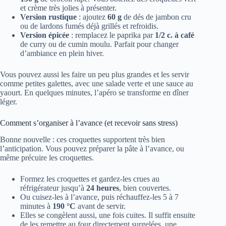
et crème très jolies à présenter.
Version rustique
: ajoutez
60 g
de dés de jambon cru
ou de lardons fumés déjà grillés et refroidis.
Version épicée
: remplacez le paprika par
1/2 c. à café
de curry ou de cumin moulu. Parfait pour changer
d’ambiance en plein hiver.
Vous pouvez aussi les faire un peu plus grandes et les servir
comme petites galettes, avec une salade verte et une sauce au
yaourt. En quelques minutes, l’apéro se transforme en dîner
léger.
Comment s’organiser à l’avance (et recevoir sans stress)
Bonne nouvelle : ces croquettes supportent très bien
l’anticipation. Vous pouvez préparer la pâte à l’avance, ou
même précuire les croquettes.
Formez les croquettes et gardez-les crues au
réfrigérateur jusqu’à
24 heures
, bien couvertes.
Ou cuisez-les à l’avance, puis réchauffez-les 5 à 7
minutes à
190 °C
avant de servir.
Elles se congèlent aussi, une fois cuites. Il suffit ensuite
de les remettre au four directement surgelées, une