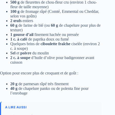
500 g
de fleurettes de chou-fleur cru (environ 1 chou-
fleur de taille moyenne)
100 g
de fromage râpé (Comté, Emmental ou Cheddar,
selon vos goûts)
2 œufs
entiers
60 g
de farine de blé (ou
60 g
de chapelure pour plus de
texture)
1 gousse d’ail
finement hachée ou pressée
1 c. à café
de paprika doux ou fumé
Quelques brins de
ciboulette fraîche
ciselée (environ 2
c. à soupe)
Sel
et
poivre
du moulin
2 c. à soupe
d’huile d’olive pour badigeonner avant
cuisson
Option pour encore plus de croquant et de goût :
20 g
de parmesan râpé très finement
40 g
de chapelure panko ou de polenta fine pour
l’enrobage
A LIRE AUSSI