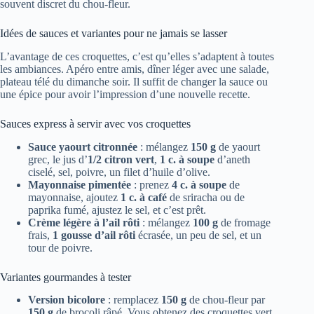
souvent discret du chou-fleur.
Idées de sauces et variantes pour ne jamais se lasser
L’avantage de ces croquettes, c’est qu’elles s’adaptent à toutes
les ambiances. Apéro entre amis, dîner léger avec une salade,
plateau télé du dimanche soir. Il suffit de changer la sauce ou
une épice pour avoir l’impression d’une nouvelle recette.
Sauces express à servir avec vos croquettes
Sauce yaourt citronnée
: mélangez
150 g
de yaourt
grec, le jus d’
1/2 citron vert
,
1 c. à soupe
d’aneth
ciselé, sel, poivre, un filet d’huile d’olive.
Mayonnaise pimentée
: prenez
4 c. à soupe
de
mayonnaise, ajoutez
1 c. à café
de sriracha ou de
paprika fumé, ajustez le sel, et c’est prêt.
Crème légère à l’ail rôti
: mélangez
100 g
de fromage
frais,
1 gousse d’ail rôti
écrasée, un peu de sel, et un
tour de poivre.
Variantes gourmandes à tester
Version bicolore
: remplacez
150 g
de chou-fleur par
150 g
de brocoli râpé. Vous obtenez des croquettes vert