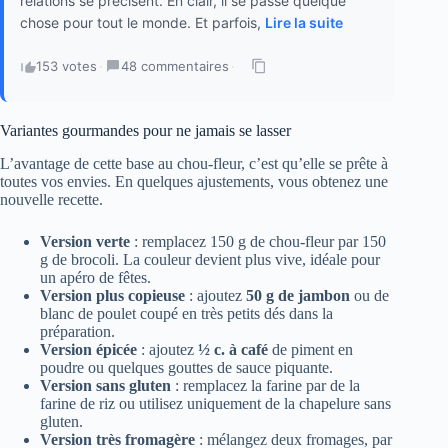
relations se précisent. En clair, il se passe quelque
chose pour tout le monde. Et parfois,
Lire la suite
153 votes
·
48 commentaires
·
Variantes gourmandes pour ne jamais se lasser
L’avantage de cette base au chou-fleur, c’est qu’elle se prête à
toutes vos envies. En quelques ajustements, vous obtenez une
nouvelle recette.
Version verte
: remplacez 150 g de chou-fleur par 150
g de brocoli. La couleur devient plus vive, idéale pour
un apéro de fêtes.
Version plus copieuse
: ajoutez
50 g de jambon
ou de
blanc de poulet coupé en très petits dés dans la
préparation.
Version épicée
: ajoutez
½ c. à café
de piment en
poudre ou quelques gouttes de sauce piquante.
Version sans gluten
: remplacez la farine par de la
farine de riz ou utilisez uniquement de la chapelure sans
gluten.
Version très fromagère
: mélangez deux fromages, par