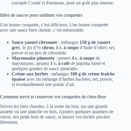
exemple Comté et Parmesan, pour un goût plus intense.
Idées de sauces pour sublimer vos croquettes
Une bonne croquette, c’est délicieux. Une bonne croquette
avec une sauce bien choisie, c’est mémorable.
Sauce yaourt citronnée
: mélangez
150 g de yaourt
grec
, le jus d’
½ citron
,
1 c. à soupe
d’huile d’olive, sel,
poivre et un peu de ciboulette.
Mayonnaise pimentée
: prenez
4 c. à soupe
de
mayonnaise, ajoutez
1 c. à café
de paprika fumé et
quelques gouttes de sauce pimentée.
Crème aux herbes
: mélangez
100 g de crème fraîche
épaisse
avec un mélange d’herbes hachées, sel, poivre,
et éventuellement une pointe d’ail.
Comment servir et conserver vos croquettes de chou-fleur
Servez-les bien chaudes, à la sortie du four, sur une grande
assiette ou une planche en bois. Ajoutez quelques quartiers de
citron, des petits bols de sauce, et laissez vos invités piocher
librement.