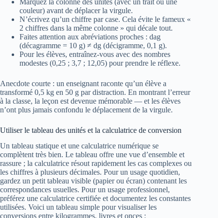
Marquez la colonne des unités (avec un trait ou une
couleur) avant de déplacer la virgule.
N’écrivez qu’un chiffre par case. Cela évite le fameux «
2 chiffres dans la même colonne » qui décale tout.
Faites attention aux abréviations proches : dag
(décagramme = 10 g) ≠ dg (décigramme, 0,1 g).
Pour les élèves, entraînez-vous avec des nombres
modestes (0,25 ; 3,7 ; 12,05) pour prendre le réflexe.
Anecdote courte : un enseignant raconte qu’un élève a
transformé 0,5 kg en 50 g par distraction. En montrant l’erreur
à la classe, la leçon est devenue mémorable — et les élèves
n’ont plus jamais confondu le déplacement de la virgule.
Utiliser le tableau des unités et la calculatrice de conversion
Un tableau statique et une calculatrice numérique se
complètent très bien. Le tableau offre une vue d’ensemble et
rassure ; la calculatrice résout rapidement les cas complexes ou
les chiffres à plusieurs décimales. Pour un usage quotidien,
gardez un petit tableau visible (papier ou écran) contenant les
correspondances usuelles. Pour un usage professionnel,
préférez une calculatrice certifiée et documentez les constantes
utilisées. Voici un tableau simple pour visualiser les
conversions entre kilogrammes, livres et onces :