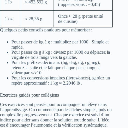
1 lb
≈ 453,592 g
(rappelez-vous : ~0,45)
Once ≈ 28 g (petite unité
1 oz
≈ 28,35 g
de cuisine)
Quelques petits conseils pratiques pour mémoriser :
Pour passer de kg à g : multipliez par 1000 . Simple et
rapide.
Pour passer de g à kg : divisez par 1000 ou déplacez la
virgule de trois rangs vers la gauche.
Pour les préfixes décimaux (hg, dag, dg, cg, mg),
retenez la suite et le fait que chaque pas change la
valeur par ×/÷10.
Pour les conversions impaires (livres/onces), gardez un
repère approximatif : 1 kg ≈ 2,2046 lb .
Exercices guidés pour collégiens
Ces exercices sont pensés pour accompagner un élève dans
l’apprentissage. On commence par des tâches simples, puis on
complexifie progressivement. Chaque exercice est suivi d’un
indice pour aider sans donner la solution tout de suite. L’idée
est d’encourager l’autonomie et la vérification systématique.