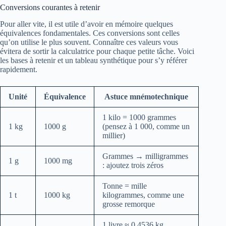
Conversions courantes à retenir
Pour aller vite, il est utile d’avoir en mémoire quelques
équivalences fondamentales. Ces conversions sont celles
qu’on utilise le plus souvent. Connaître ces valeurs vous
évitera de sortir la calculatrice pour chaque petite tâche. Voici
les bases à retenir et un tableau synthétique pour s’y référer
rapidement.
Unité
Équivalence
Astuce mnémotechnique
1 kilo = 1000 grammes
1 kg
1000 g
(pensez à 1 000, comme un
millier)
Grammes → milligrammes
1 g
1000 mg
: ajoutez trois zéros
Tonne = mille
1 t
1000 kg
kilogrammes, comme une
grosse remorque
1 livre ≈ 0,4536 kg