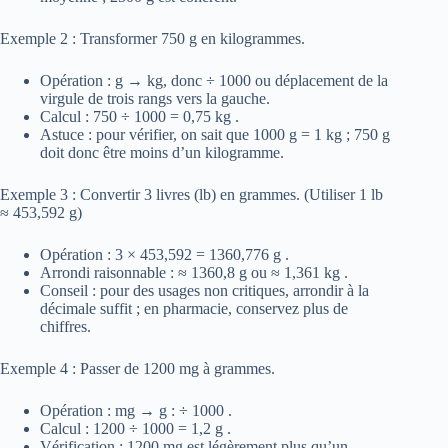
Exemple 2 : Transformer 750 g en kilogrammes.
Opération : g → kg, donc ÷ 1000 ou déplacement de la
virgule de trois rangs vers la gauche.
Calcul : 750 ÷ 1000 = 0,75 kg .
Astuce : pour vérifier, on sait que 1000 g = 1 kg ; 750 g
doit donc être moins d’un kilogramme.
Exemple 3 : Convertir 3 livres (lb) en grammes. (Utiliser 1 lb
≈ 453,592 g)
Opération : 3 × 453,592 = 1360,776 g .
Arrondi raisonnable : ≈ 1360,8 g ou ≈ 1,361 kg .
Conseil : pour des usages non critiques, arrondir à la
décimale suffit ; en pharmacie, conservez plus de
chiffres.
Exemple 4 : Passer de 1200 mg à grammes.
Opération : mg → g : ÷ 1000 .
Calcul : 1200 ÷ 1000 = 1,2 g .
Vérification : 1200 mg est légèrement plus qu’un