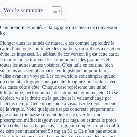
Voir le sommaire
Comprendre les unités et la logique du tableau de conversion
kg
Plonger dans les unités de masse, c’est comme apprendre la
carte d’une ville : on repère les quartiers, on suit des axes et on
évite les impasses. Le tableau de conversion kg est cette carte.
Il montre où se trouvent les kilogrammes, les grammes et
toutes les autres unités voisines. C’est utile en cuisine, bien
sûr, mais aussi en pharmacie, en logistique ou pour faire sa
valise avant un voyage. Les conversions sont simples quand
on connaît la logique sous-jacente. Imaginez un couloir avec
des cases côte à côte. Chaque case représente une unité :
kilogramme, hectogramme, décagramme, gramme, etc. On se
déplace vers la droite ou la gauche et la valeur change par
facteurs de dix. Cette image aide à visualiser le déplacement
de la virgule. Voici quelques usages concrets : préparer une
pâte à pain (on passe souvent de kg à g), vérifier une
prescription médicale (gouverné par mg), ou estimer le poids
d’un colis. Dans chaque cas, la rigueur compte. Un petit oubli
de zéro peut transformer 50 mg en 50 g. Ce n’est pas anodin.
Pour finir, retenez ceci : la simplicité du système décimal est