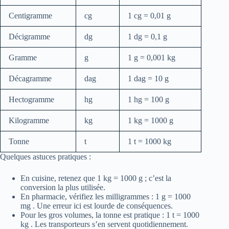
Centigramme
cg
1 cg = 0,01 g
Décigramme
dg
1 dg = 0,1 g
Gramme
g
1 g = 0,001 kg
Décagramme
dag
1 dag = 10 g
Hectogramme
hg
1 hg = 100 g
Kilogramme
kg
1 kg = 1000 g
Tonne
t
1 t = 1000 kg
Quelques astuces pratiques :
En cuisine, retenez que 1 kg = 1000 g ; c’est la
conversion la plus utilisée.
En pharmacie, vérifiez les milligrammes : 1 g = 1000
mg . Une erreur ici est lourde de conséquences.
Pour les gros volumes, la tonne est pratique : 1 t = 1000
kg . Les transporteurs s’en servent quotidiennement.