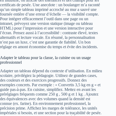
en industrie, on affiche des tolérances et des champs pour les
certificats de pesée. Une anecdote : un boulanger m’a raconté
qu’un simple tableau imprimé accroché au mur a sauvé une
fournée entière d’une erreur d’échelle — la visibilité compte.
Pour intégrer efficacement l’outil dans une page ou un
intranet, prévoyez une version statique (image ou tableau
HTML) pour l’impression et une version interactive pour
l’écran. Pensez aussi à l’accessibilité : contraste élevé, textes
alternatifs et lecture vocale. En résumé, la personnalisation
n’est pas un luxe, c’est une garantie de fiabilité. Un bon
réglage en amont économise du temps et évite des incidents.
Adapter le tableau pour la classe, la cuisine ou un usage
professionnel
Adapter un tableau dépend du contexte d’utilisation. En milieu
scolaire, privilégiez la pédagogie. Utilisez de grandes cases,
des couleurs et des exercices progressifs. Donnez des
exemples concrets. Par exemple : « Convertis 3,5 kg en g » et
guide pas-à-pas. En cuisine, simplifiez. Mettez en avant les
préréglages fréquents comme 250 g , 500 g et 1 kg . Ajoutez
des équivalences avec des volumes quand la densité est
connue (ex. farine). En environnement professionnel, la
précision prime. Affichez les marges de tolérance, les unités
impériales si besoin, et une section pour la traçabilité de pesée.