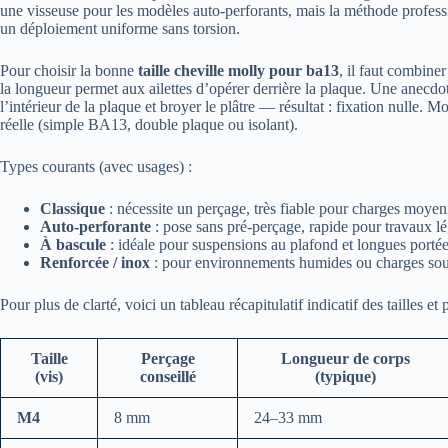
une visseuse pour les modèles auto-perforants, mais la méthode profess
un déploiement uniforme sans torsion.
Pour choisir la bonne
taille cheville molly pour ba13
, il faut combine
la longueur permet aux ailettes d’opérer derrière la plaque. Une anecdot
l’intérieur de la plaque et broyer le plâtre — résultat : fixation nulle. M
réelle (simple BA13, double plaque ou isolant).
Types courants (avec usages) :
Classique
: nécessite un perçage, très fiable pour charges moyen
Auto-perforante
: pose sans pré-perçage, rapide pour travaux l
À bascule
: idéale pour suspensions au plafond et longues portée
Renforcée / inox
: pour environnements humides ou charges sou
Pour plus de clarté, voici un tableau récapitulatif indicatif des tailles 
Taille
Perçage
Longueur de corps
(vis)
conseillé
(typique)
M4
8 mm
24–33 mm