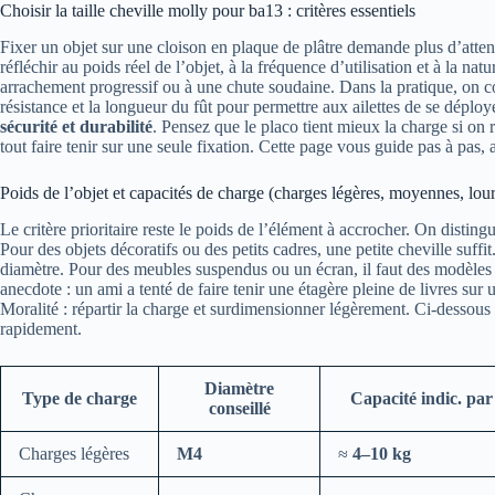
Choisir la taille cheville molly pour ba13 : critères essentiels
Fixer un objet sur une cloison en plaque de plâtre demande plus d’attent
réfléchir au poids réel de l’objet, à la fréquence d’utilisation et à la 
arrachement progressif ou à une chute soudaine. Dans la pratique, on c
résistance et la longueur du fût pour permettre aux ailettes de se déplo
sécurité et durabilité
. Pensez que le placo tient mieux la charge si on r
tout faire tenir sur une seule fixation. Cette page vous guide pas à pas, 
Poids de l’objet et capacités de charge (charges légères, moyennes, lou
Le critère prioritaire reste le poids de l’élément à accrocher. On disting
Pour des objets décoratifs ou des petits cadres, une petite cheville suff
diamètre. Pour des meubles suspendus ou un écran, il faut des modèles 
anecdote : un ami a tenté de faire tenir une étagère pleine de livres su
Moralité : répartir la charge et surdimensionner légèrement. Ci-dessous 
rapidement.
Diamètre
Type de charge
Capacité indic. par
conseillé
Charges légères
M4
≈
4–10 kg