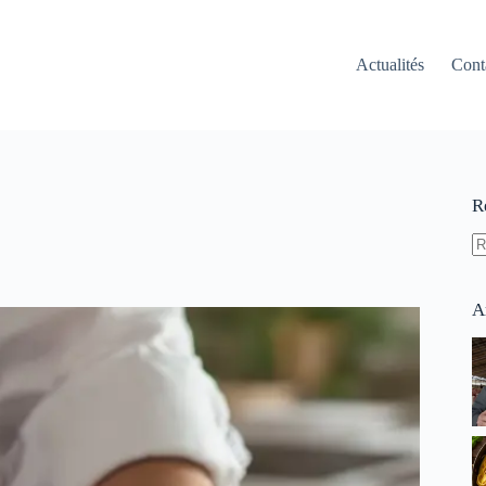
Actualités
Cont
R
A
ré
A