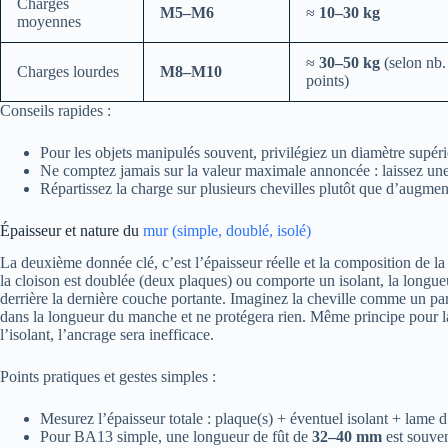
Charges
M5–M6
≈
10–30 kg
moyennes
≈
30–50 kg
(selon nb.
Charges lourdes
M8–M10
points)
Conseils rapides :
Pour les objets manipulés souvent, privilégiez un diamètre supérie
Ne comptez jamais sur la valeur maximale annoncée : laissez un
Répartissez la charge sur plusieurs chevilles plutôt que d’augmen
Épaisseur et nature du
mur (simple, doublé, isolé)
La deuxième donnée clé, c’est l’épaisseur réelle et la composition de 
la cloison est doublée (deux plaques) ou comporte un isolant, la longueur
derrière la dernière couche portante. Imaginez la cheville comme un parap
dans la longueur du manche et ne protégera rien. Même principe pour la 
l’isolant, l’ancrage sera inefficace.
Points pratiques et gestes simples :
Mesurez l’épaisseur totale : plaque(s) + éventuel isolant + lame d’
Pour BA13 simple, une longueur de fût de
32–40 mm
est souven