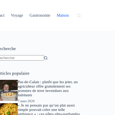
act
Voyage
Gastronomie
Maison
echerche
ucun
sultat
rticles populaire
Pas-de-Calais : plutôt que les jeter, un
agriculteur offre gratuitement ses
pommes de terre invendues aux
habitants
7 mars 2026
« Je ne pensais pas qu’un plat aussi
simple pouvait créer une telle
ambiance » : ces pâtes ultra-parfumées