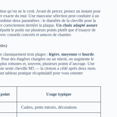
ion qu’on ne le croit. Avant de percer, prenez un instant pour
nature exacte du mur. Une mauvaise sélection peut conduire à un
ombine deux paramètres : le diamètre de la cheville pour la
yer correctement derrière la plaque.
Un choix adapté assure
épartit le poids sur plusieurs points plutôt que d’essayer de
avec conseils concrets et astuces de chantier.
rdes)
ue classiquement trois plages :
légère
,
moyenne
et
lourde
.
it. Pour des étagères chargées ou un miroir, on augmente le
plus robustes et, souvent, plusieurs points d’ancrage. Une
r une seule cheville M5 — la cloison a cédé après deux mois.
un tableau pratique récapitulatif pour vous orienter
 point
Usage typique
Cadres, petits miroirs, décorations