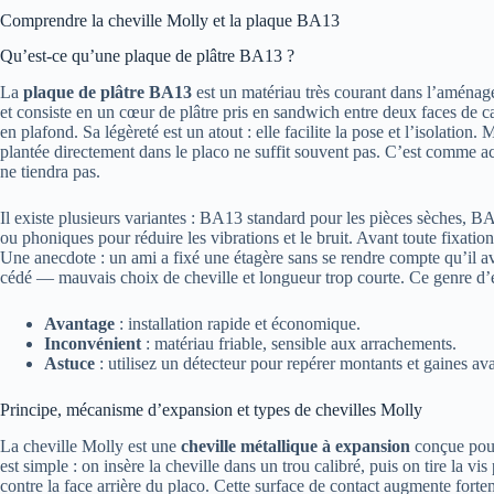
Comprendre la cheville Molly et la plaque BA13
Qu’est-ce qu’une plaque de plâtre BA13 ?
La
plaque de plâtre BA13
est un matériau très courant dans l’aménag
et consiste en un cœur de plâtre pris en sandwich entre deux faces de ca
en plafond. Sa légèreté est un atout : elle facilite la pose et l’isolation.
plantée directement dans le placo ne suffit souvent pas. C’est comme acc
ne tiendra pas.
Il existe plusieurs variantes : BA13 standard pour les pièces sèches, B
ou phoniques pour réduire les vibrations et le bruit. Avant toute fixation
Une anecdote : un ami a fixé une étagère sans se rendre compte qu’il a
cédé — mauvais choix de cheville et longueur trop courte. Ce genre d’er
Avantage
: installation rapide et économique.
Inconvénient
: matériau friable, sensible aux arrachements.
Astuce
: utilisez un détecteur pour repérer montants et gaines ava
Principe, mécanisme d’expansion et types de chevilles Molly
La cheville Molly est une
cheville métallique à expansion
conçue pour 
est simple : on insère la cheville dans un trou calibré, puis on tire la vi
contre la face arrière du placo. Cette surface de contact augmente forte