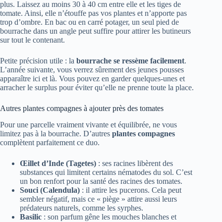
plus. Laissez au moins 30 à 40 cm entre elle et les tiges de
tomate. Ainsi, elle n’étouffe pas vos plantes et n’apporte pas
trop d’ombre. En bac ou en carré potager, un seul pied de
bourrache dans un angle peut suffire pour attirer les butineurs
sur tout le contenant.
Petite précision utile : la
bourrache se ressème facilement
.
L’année suivante, vous verrez sûrement des jeunes pousses
apparaître ici et là. Vous pouvez en garder quelques-unes et
arracher le surplus pour éviter qu’elle ne prenne toute la place.
Autres plantes compagnes à ajouter près des tomates
Pour une parcelle vraiment vivante et équilibrée, ne vous
limitez pas à la bourrache. D’autres
plantes compagnes
complètent parfaitement ce duo.
Œillet d’Inde (Tagetes)
: ses racines libèrent des
substances qui limitent certains nématodes du sol. C’est
un bon renfort pour la santé des racines des tomates.
Souci (Calendula)
: il attire les pucerons. Cela peut
sembler négatif, mais ce « piège » attire aussi leurs
prédateurs naturels, comme les syrphes.
Basilic
: son parfum gêne les mouches blanches et