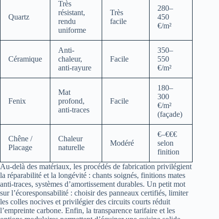
Très
280–
résistant,
Très
Quartz
450
rendu
facile
€/m²
uniforme
Anti-
350–
Céramique
chaleur,
Facile
550
anti-rayure
€/m²
180–
Mat
300
Fenix
profond,
Facile
€/m²
anti-traces
(façade)
€–€€€
Chêne /
Chaleur
Modéré
selon
Placage
naturelle
finition
Au-delà des matériaux, les procédés de fabrication privilégient
la réparabilité et la longévité : chants soignés, finitions mates
anti-traces, systèmes d’amortissement durables. Un petit mot
sur l’écoresponsabilité : choisir des panneaux certifiés, limiter
les colles nocives et privilégier des circuits courts réduit
l’empreinte carbone. Enfin, la transparence tarifaire et les