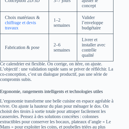
Conception 2D/3D
3–7 jours
ajuster le
concept
Choix matériaux &
Valider
1–2
chiffrage et devis
l’enveloppe
semaines
travaux
budgétaire
Livrer et
2–6
installer avec
Fabrication & pose
semaines
contrôle
qualité
Ce calendrier est flexible. On corrige, on itère, on ajuste.
L’objectif : une validation rapide sans se priver de réfléchir. La
co-conception, c’est un dialogue productif, pas une série de
compromis subis.
Ergonomie, rangements intelligents et technologies utiles
L’ergonomie transforme une belle cuisine en espace agréable à
vivre. On ajuste la hauteur du plan pour ménager le dos. On
choisit des tiroirs à sortie totale pour attraper facilement les
casseroles. Pensez à des solutions concrètes : colonnes
extractibles pour conserver les bocaux, plateaux d’angle « Le
Mans » pour exploiter les coins, et poubelles triées au plus