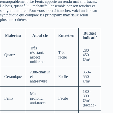
remarquablement. Le Fenix apporte un rendu mat anti‑traces.
Le bois, quant à lui, réchauffe l’ensemble par son toucher et
son grain naturel. Pour vous aider à trancher, voici un tableau
synthétique qui compare les principaux matériaux selon
plusieurs critères :
Budget
Matériau
Atout clé
Entretien
indicatif
Très
280–
résistant,
Très
Quartz
450
aspect
facile
€/m²
uniforme
Anti‑chaleur
350–
Céramique
et
Facile
550
anti‑rayure
€/m²
180–
Mat
300
Fenix
profond,
Facile
€/m²
anti‑traces
(façade)