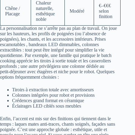
Chaleur
€–€€€
Chêne /
naturelle,
Modéré
selon
Placage
esthétique
finition
noble
La personnalisation ne s’arrête pas au plan de travail. On joue
sur les hauteurs, les profils de poignées (ou l’absence de
poignées), les chants, et les accessoires intérieurs. Prises
escamotables , bandeaux LED dimmables, colonnes
extractibles : tout peut être intégré pour simplifier la vie
quotidienne. Par exemple, une famille qui pratique le batch
cooking apprécie les tiroirs à sortie totale et les casseroliers
profonds ; une autre privilégiera une colonne dédiée au
petit‑déjeuner avec étagères et niche pour le robot. Quelques
options fréquemment choisies :
Tiroirs à extraction totale avec amortisseurs
Colonnes intégrées pour robot et provisions
Crédences grand format en céramique
Éclairages LED ciblés sous meubles
Enfin, l’accent est mis sur des finitions qui tiennent dans le
temps : laques mates anti‑traces, chants soignés, façades sans
poignée. C’est une approche globale : esthétique, utile et
pensée pour l’usage réel. Si vous gardez en tête une règle