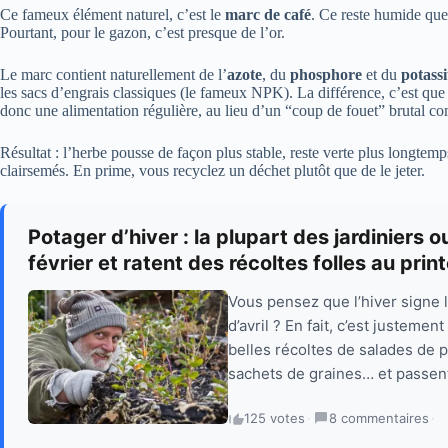
Ce fameux élément naturel, c’est le
marc de café
. Ce reste humide que
Pourtant, pour le gazon, c’est presque de l’or.
Le marc contient naturellement de l’
azote
, du
phosphore
et du
potass
les sacs d’engrais classiques (le fameux NPK). La différence, c’est que
donc une alimentation régulière, au lieu d’un “coup de fouet” brutal c
Résultat : l’herbe pousse de façon plus stable, reste verte plus longtemp
clairsemés. En prime, vous recyclez un déchet plutôt que de le jeter.
Potager d’hiver : la plupart des jardiniers 
février et ratent des récoltes folles au pri
Vous pensez que l’hiver signe l
d’avril ? En fait, c’est justemen
belles récoltes de salades de p
sachets de graines… et passent
125 votes
·
8 commentaires
·