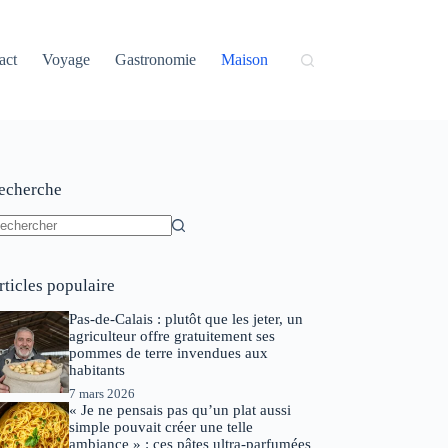
act
Voyage
Gastronomie
Maison
echerche
ucun
sultat
rticles populaire
Pas-de-Calais : plutôt que les jeter, un
agriculteur offre gratuitement ses
pommes de terre invendues aux
habitants
7 mars 2026
« Je ne pensais pas qu’un plat aussi
simple pouvait créer une telle
ambiance » : ces pâtes ultra-parfumées