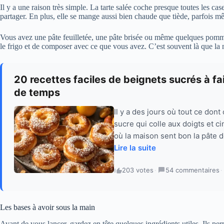
Il y a une raison très simple. La tarte salée coche presque toutes les cas
partager. En plus, elle se mange aussi bien chaude que tiède, parfois m
Vous avez une pâte feuilletée, une pâte brisée ou même quelques pommes 
le frigo et de composer avec ce que vous avez. C’est souvent là que la
20 recettes faciles de beignets sucrés à fai
de temps
Il y a des jours où tout ce dont
sucre qui colle aux doigts et 
où la maison sent bon la pâte d
Lire la suite
203 votes
·
54 commentaires
·
Les bases à avoir sous la main
Avant de vous lancer, gardez en tête quelques ingrédients utiles. Ils perm