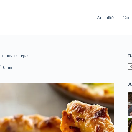
Actualités
Cont
ur tous les repas
R
6 min
A
ré
A