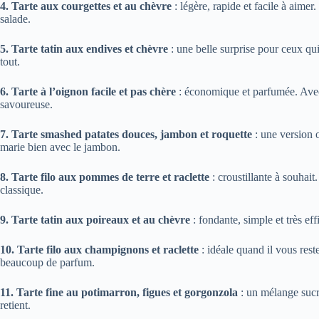
4. Tarte aux courgettes et au chèvre
: légère, rapide et facile à aimer
salade.
5. Tarte tatin aux endives et chèvre
: une belle surprise pour ceux qu
tout.
6. Tarte à l’oignon facile et pas chère
: économique et parfumée. Avec
savoureuse.
7. Tarte smashed patates douces, jambon et roquette
: une version 
marie bien avec le jambon.
8. Tarte filo aux pommes de terre et raclette
: croustillante à souhait
classique.
9. Tarte tatin aux poireaux et au chèvre
: fondante, simple et très ef
10. Tarte filo aux champignons et raclette
: idéale quand il vous res
beaucoup de parfum.
11. Tarte fine au potimarron, figues et gorgonzola
: un mélange sucré
retient.