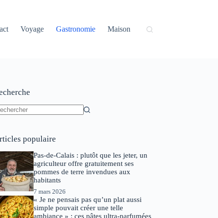
act
Voyage
Gastronomie
Maison
echerche
ucun
sultat
rticles populaire
Pas-de-Calais : plutôt que les jeter, un
agriculteur offre gratuitement ses
pommes de terre invendues aux
habitants
7 mars 2026
« Je ne pensais pas qu’un plat aussi
simple pouvait créer une telle
ambiance » : ces pâtes ultra-parfumées