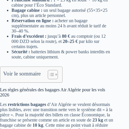
cabine pour l’Éco Standard.
Bagage cabine :
un seul bagage autorisé (55×35×25
cm), plus un article personnel.
Réservation en ligne :
acheter un bagage
supplémentaire au moins 24 h avant réduit le tarif de
30–40 %.
Frais d’excédent :
jusqu’à
80 €
au comptoir (ou 12
000 DZD selon la route), et
20–25 €
par kilo sur
certains trajets.
Sécurité :
batteries lithium & power banks interdits en
soute, cabine uniquement.
Voir le sommaire
Les règles générales des bagages Air Algérie pour les vols
2026
Les
restrictions bagages
d’Air Algérie se veulent désormais
plus lisibles, avec une transition nette vers le système dit « à la
pièce ». Pour la majorité des billets en classe Économique, la
franchise se présente comme un article en soute de
23 kg
et un
bagage cabine de
10 kg
. Cette mise au point visait à réduire