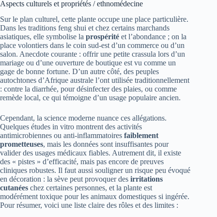
Aspects culturels et propriétés / ethnomédecine
Sur le plan culturel, cette plante occupe une place particulière.
Dans les traditions feng shui et chez certains marchands
asiatiques, elle symbolise la
prospérité
et l’abondance ; on la
place volontiers dans le coin sud-est d’un commerce ou d’un
salon. Anecdote courante : offrir une petite crassula lors d’un
mariage ou d’une ouverture de boutique est vu comme un
gage de bonne fortune. D’un autre côté, des peuples
autochtones d’Afrique australe l’ont utilisée traditionnellement
: contre la diarrhée, pour désinfecter des plaies, ou comme
remède local, ce qui témoigne d’un usage populaire ancien.
Cependant, la science moderne nuance ces allégations.
Quelques études in vitro montrent des activités
antimicrobiennes ou anti‑inflammatoires
faiblement
prometteuses
, mais les données sont insuffisantes pour
valider des usages médicaux fiables. Autrement dit, il existe
des « pistes » d’efficacité, mais pas encore de preuves
cliniques robustes. Il faut aussi souligner un risque peu évoqué
en décoration : la sève peut provoquer des
irritations
cutanées
chez certaines personnes, et la plante est
modérément toxique pour les animaux domestiques si ingérée.
Pour résumer, voici une liste claire des rôles et des limites :