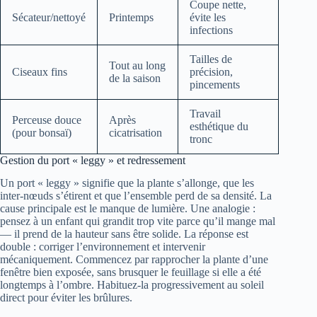
Coupe nette,
Sécateur/nettoyé
Printemps
évite les
infections
Tailles de
Tout au long
Ciseaux fins
précision,
de la saison
pincements
Travail
Perceuse douce
Après
esthétique du
(pour bonsaï)
cicatrisation
tronc
Gestion du port « leggy » et redressement
Un port « leggy » signifie que la plante s’allonge, que les
inter-nœuds s’étirent et que l’ensemble perd de sa densité. La
cause principale est le manque de lumière. Une analogie :
pensez à un enfant qui grandit trop vite parce qu’il mange mal
— il prend de la hauteur sans être solide. La réponse est
double : corriger l’environnement et intervenir
mécaniquement. Commencez par rapprocher la plante d’une
fenêtre bien exposée, sans brusquer le feuillage si elle a été
longtemps à l’ombre. Habituez-la progressivement au soleil
direct pour éviter les brûlures.