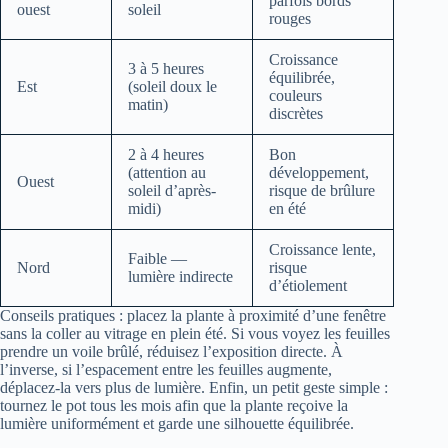
parfois bords
ouest
soleil
rouges
Croissance
3 à 5 heures
équilibrée,
Est
(soleil doux le
couleurs
matin)
discrètes
2 à 4 heures
Bon
(attention au
développement,
Ouest
soleil d’après-
risque de brûlure
midi)
en été
Croissance lente,
Faible —
Nord
risque
lumière indirecte
d’étiolement
Conseils pratiques : placez la plante à proximité d’une fenêtre
sans la coller au vitrage en plein été. Si vous voyez les feuilles
prendre un voile brûlé, réduisez l’exposition directe. À
l’inverse, si l’espacement entre les feuilles augmente,
déplacez-la vers plus de lumière. Enfin, un petit geste simple :
tournez le pot tous les mois afin que la plante reçoive la
lumière uniformément et garde une silhouette équilibrée.