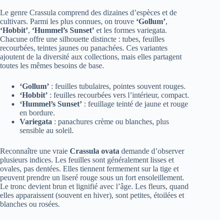
Le genre Crassula comprend des dizaines d’espèces et de
cultivars. Parmi les plus connues, on trouve
‘Gollum’
,
‘Hobbit’
,
‘Hummel’s Sunset’
et les formes variegata.
Chacune offre une silhouette distincte : tubes, feuilles
recourbées, teintes jaunes ou panachées. Ces variantes
ajoutent de la diversité aux collections, mais elles partagent
toutes les mêmes besoins de base.
‘Gollum’
: feuilles tubulaires, pointes souvent rouges.
‘Hobbit’
: feuilles recourbées vers l’intérieur, compact.
‘Hummel’s Sunset’
: feuillage teinté de jaune et rouge
en bordure.
Variegata
: panachures crème ou blanches, plus
sensible au soleil.
Reconnaître une vraie
Crassula ovata
demande d’observer
plusieurs indices. Les feuilles sont généralement lisses et
ovales, pas dentées. Elles tiennent fermement sur la tige et
peuvent prendre un liseré rouge sous un fort ensoleillement.
Le tronc devient brun et lignifié avec l’âge. Les fleurs, quand
elles apparaissent (souvent en hiver), sont petites, étoilées et
blanches ou rosées.