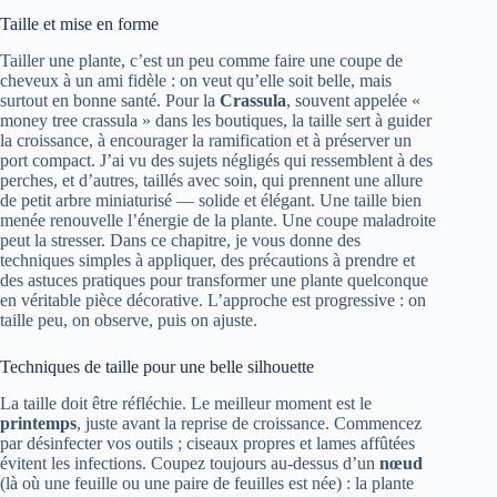
Taille et mise en forme
Tailler une plante, c’est un peu comme faire une coupe de
cheveux à un ami fidèle : on veut qu’elle soit belle, mais
surtout en bonne santé. Pour la
Crassula
, souvent appelée «
money tree crassula » dans les boutiques, la taille sert à guider
la croissance, à encourager la ramification et à préserver un
port compact. J’ai vu des sujets négligés qui ressemblent à des
perches, et d’autres, taillés avec soin, qui prennent une allure
de petit arbre miniaturisé — solide et élégant. Une taille bien
menée renouvelle l’énergie de la plante. Une coupe maladroite
peut la stresser. Dans ce chapitre, je vous donne des
techniques simples à appliquer, des précautions à prendre et
des astuces pratiques pour transformer une plante quelconque
en véritable pièce décorative. L’approche est progressive : on
taille peu, on observe, puis on ajuste.
Techniques de taille pour une belle silhouette
La taille doit être réfléchie. Le meilleur moment est le
printemps
, juste avant la reprise de croissance. Commencez
par désinfecter vos outils ; ciseaux propres et lames affûtées
évitent les infections. Coupez toujours au-dessus d’un
nœud
(là où une feuille ou une paire de feuilles est née) : la plante