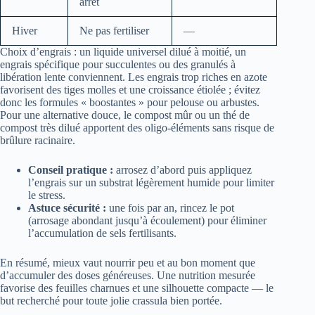
arrêt
Hiver
Ne pas fertiliser
—
Choix d’engrais : un liquide universel dilué à moitié, un
engrais spécifique pour succulentes ou des granulés à
libération lente conviennent. Les engrais trop riches en azote
favorisent des tiges molles et une croissance étiolée ; évitez
donc les formules « boostantes » pour pelouse ou arbustes.
Pour une alternative douce, le compost mûr ou un thé de
compost très dilué apportent des oligo-éléments sans risque de
brûlure racinaire.
Conseil pratique :
arrosez d’abord puis appliquez
l’engrais sur un substrat légèrement humide pour limiter
le stress.
Astuce sécurité :
une fois par an, rincez le pot
(arrosage abondant jusqu’à écoulement) pour éliminer
l’accumulation de sels fertilisants.
En résumé, mieux vaut nourrir peu et au bon moment que
d’accumuler des doses généreuses. Une nutrition mesurée
favorise des feuilles charnues et une silhouette compacte — le
but recherché pour toute jolie crassula bien portée.