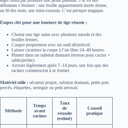
léger finira par produire une petite plantule. J’ai vu des
débutants s’étonner : une feuille apparemment morte donne,
au fil des mois, une mini‑crassula. C’est presque magique.
Étapes clés pour une bouture de tige réussie :
Choisir une tige saine avec plusieurs nœuds et des
feuilles fermes.
Couper proprement avec un outil désinfecté.
Laisser cicatriser la coupe à l’air libre 24–48 heures.
Planter dans un substrat drainant (terreau pour cactus +
sable/perlite).
Arroser légèrement après 7–14 jours, une fois que des
racines commencent à se former.
Matériel utile :
sécateur propre, substrat drainant, petits pots
percés, étiquettes, seringue ou petit arrosoir.
Taux
Temps
de
Conseil
Méthode
avant
réussite
pratique
racines
(estimé)