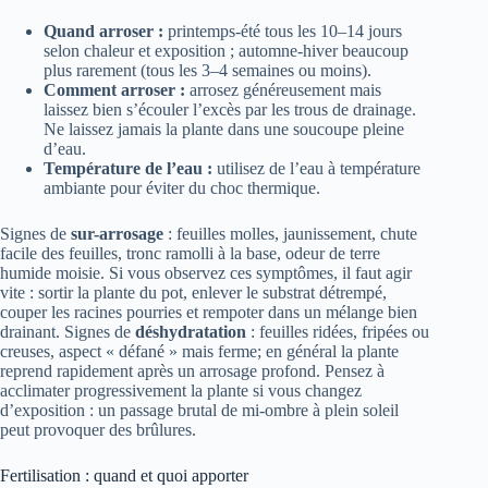
Quand arroser :
printemps-été tous les 10–14 jours
selon chaleur et exposition ; automne-hiver beaucoup
plus rarement (tous les 3–4 semaines ou moins).
Comment arroser :
arrosez généreusement mais
laissez bien s’écouler l’excès par les trous de drainage.
Ne laissez jamais la plante dans une soucoupe pleine
d’eau.
Température de l’eau :
utilisez de l’eau à température
ambiante pour éviter du choc thermique.
Signes de
sur-arrosage
: feuilles molles, jaunissement, chute
facile des feuilles, tronc ramolli à la base, odeur de terre
humide moisie. Si vous observez ces symptômes, il faut agir
vite : sortir la plante du pot, enlever le substrat détrempé,
couper les racines pourries et rempoter dans un mélange bien
drainant. Signes de
déshydratation
: feuilles ridées, fripées ou
creuses, aspect « défané » mais ferme; en général la plante
reprend rapidement après un arrosage profond. Pensez à
acclimater progressivement la plante si vous changez
d’exposition : un passage brutal de mi-ombre à plein soleil
peut provoquer des brûlures.
Fertilisation : quand et quoi apporter