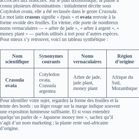
accrochés aux branches. Sur le plan taxonomique, la plante a
connu plusieurs dénominations : initialement décrite sous
Cotyledon ovata
, elle a été reclassée dans le genre
Crassula
.
Le mot latin
crassus
signifie « épais » et
ovata
renvoie à la
forme ovoïde des feuilles. En vitrine, elle porte de nombreux
noms vernaculaires — « arbre de jade », « arbre à argent », «
money plant » — parfois utilisés à tort pour d’autres espèces.
Pour mieux s’y retrouver, voici un tableau synthétique :
Nom
Synonymes
Noms
Région
scientifique
courants
vernaculaires
d’origine
Cotyledon
Arbre de jade,
Afrique du
Crassula
ovata,
jade plant,
Sud,
ovata
Crassula
money plant
Mozambique
argentea
Pour identifier votre sujet, regardez la forme des feuilles et la
teinte des bords : un léger rouge sur la marge indique souvent
une exposition lumineuse suffisante. Et si vous entendez
quelqu’un parler de « Japanese money tree », sachez qu’il
s’agit d’un nom marketing ; la plante reste sud-africaine
d’origine.