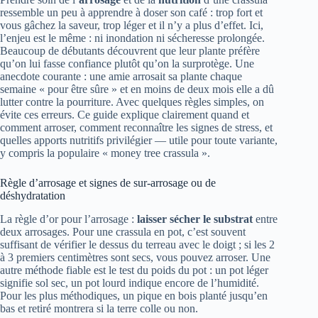
ressemble un peu à apprendre à doser son café : trop fort et
vous gâchez la saveur, trop léger et il n’y a plus d’effet. Ici,
l’enjeu est le même : ni inondation ni sécheresse prolongée.
Beaucoup de débutants découvrent que leur plante préfère
qu’on lui fasse confiance plutôt qu’on la surprotège. Une
anecdote courante : une amie arrosait sa plante chaque
semaine « pour être sûre » et en moins de deux mois elle a dû
lutter contre la pourriture. Avec quelques règles simples, on
évite ces erreurs. Ce guide explique clairement quand et
comment arroser, comment reconnaître les signes de stress, et
quelles apports nutritifs privilégier — utile pour toute variante,
y compris la populaire « money tree crassula ».
Règle d’arrosage et signes de sur-arrosage ou de
déshydratation
La règle d’or pour l’arrosage :
laisser sécher le substrat
entre
deux arrosages. Pour une crassula en pot, c’est souvent
suffisant de vérifier le dessus du terreau avec le doigt ; si les 2
à 3 premiers centimètres sont secs, vous pouvez arroser. Une
autre méthode fiable est le test du poids du pot : un pot léger
signifie sol sec, un pot lourd indique encore de l’humidité.
Pour les plus méthodiques, un pique en bois planté jusqu’en
bas et retiré montrera si la terre colle ou non.