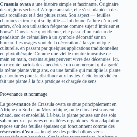
Crassula ovata
a une histoire simple et fascinante. Originaire
des régions sèches d’Afrique australe, elle s’est adaptée à des
sols rocailleux et à des pluies rares. Son aspect — feuilles
charnues et tronc qui se lignifie — lui donne l’allure d’un petit
arbre, d’où son utilisation fréquente comme sujet d’intérieur et
bonsaï. Dans la vie quotidienne, elle passe d’un cadeau de
pendaison de crémaillère à un symbole décoratif sur un
bureau. Les usages vont de la décoration à la symbolique
culturelle, en passant par quelques applications traditionnelles
en phytothérapie. Comme une vieille montre transmise de
main en main, certains sujets peuvent vivre des décennies. Ici,
on raconte parfois des anecdotes : un commerçant qui a gardé
la même plante vingt ans, ou une famille qui multiplie la plante
par boutures pour la distribuer aux invités. Cette longévité en
fait une plante à la fois pratique et chargée de sens.
Provenance et nommage
La
provenance
de Crassula ovata se situe principalement en
Afrique du Sud et au Mozambique, où le climat est souvent
chaud, sec et ensoleillé. Là-bas, la plante pousse sur des sols
sablonneux et pauvres en matières organiques. Son adaptation
repose sur des feuilles épaisses qui fonctionnent comme des
réservoirs d’eau
— imaginez des petits ballons verts