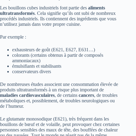
Les bouillons cubes industriels font partie des
aliments
ultratransformés
. Cela signifie qu’ils ont subi de nombreux
procédés industriels. Ils contiennent des ingrédients que vous
n’utilisez jamais dans votre propre cuisine.
Par exemple :
exhausteurs de goût (E621, E627, E631…)
colorants (certains obtenus à partir de composés
ammoniacaux)
émulsifiants et stabilisants
conservateurs divers
De nombreuses études associent une consommation élevée de
produits ultratransformés à un risque plus important de
maladies cardiovasculaires
, de certains
cancers
, de troubles
métaboliques et, possiblement, de troubles neurologiques ou
de l’humeur.
Le glutamate monosodique (E621), très fréquent dans les
bouillons de bœuf et de volaille, peut provoquer chez certaines
personnes sensibles des maux de tête, des bouffées de chaleur
ou des nausées. Tout le monde ne réagit pas de la même