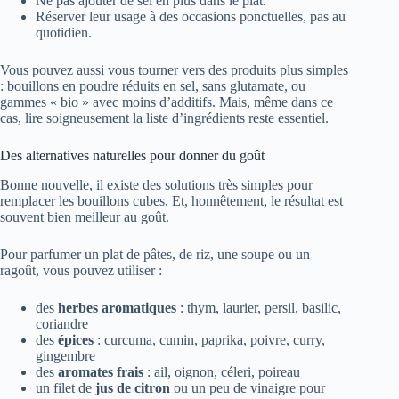
Ne pas ajouter de sel en plus dans le plat.
Réserver leur usage à des occasions ponctuelles, pas au
quotidien.
Vous pouvez aussi vous tourner vers des produits plus simples
: bouillons en poudre réduits en sel, sans glutamate, ou
gammes « bio » avec moins d’additifs. Mais, même dans ce
cas, lire soigneusement la liste d’ingrédients reste essentiel.
Des alternatives naturelles pour donner du goût
Bonne nouvelle, il existe des solutions très simples pour
remplacer les bouillons cubes. Et, honnêtement, le résultat est
souvent bien meilleur au goût.
Pour parfumer un plat de pâtes, de riz, une soupe ou un
ragoût, vous pouvez utiliser :
des
herbes aromatiques
: thym, laurier, persil, basilic,
coriandre
des
épices
: curcuma, cumin, paprika, poivre, curry,
gingembre
des
aromates frais
: ail, oignon, céleri, poireau
un filet de
jus de citron
ou un peu de vinaigre pour