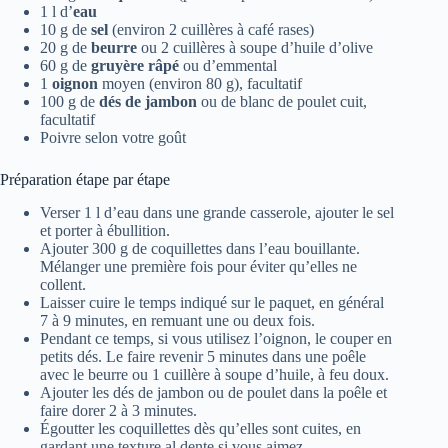
1 l d’
eau
10 g de
sel
(environ 2 cuillères à café rases)
20 g de
beurre
ou 2 cuillères à soupe d’huile d’olive
60 g de
gruyère râpé
ou d’emmental
1
oignon
moyen (environ 80 g), facultatif
100 g de
dés de jambon
ou de blanc de poulet cuit,
facultatif
Poivre selon votre goût
Préparation étape par étape
Verser 1 l d’eau dans une grande casserole, ajouter le sel
et porter à ébullition.
Ajouter 300 g de coquillettes dans l’eau bouillante.
Mélanger une première fois pour éviter qu’elles ne
collent.
Laisser cuire le temps indiqué sur le paquet, en général
7 à 9 minutes, en remuant une ou deux fois.
Pendant ce temps, si vous utilisez l’oignon, le couper en
petits dés. Le faire revenir 5 minutes dans une poêle
avec le beurre ou 1 cuillère à soupe d’huile, à feu doux.
Ajouter les dés de jambon ou de poulet dans la poêle et
faire dorer 2 à 3 minutes.
Égoutter les coquillettes dès qu’elles sont cuites, en
gardant une texture al dente si vous aimez.