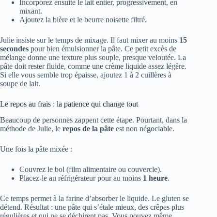
Incorporez ensuite le lait entier, progressivement, en
mixant.
Ajoutez la bière et le beurre noisette filtré.
Julie insiste sur le temps de mixage. Il faut mixer au moins
15
secondes
pour bien émulsionner la pâte. Ce petit excès de
mélange donne une texture plus souple, presque veloutée. La
pâte doit rester fluide, comme une crème liquide assez légère.
Si elle vous semble trop épaisse, ajoutez 1 à 2 cuillères à
soupe de lait.
Le repos au frais : la patience qui change tout
Beaucoup de personnes zappent cette étape. Pourtant, dans la
méthode de Julie, le
repos de la pâte
est non négociable.
Une fois la pâte mixée :
Couvrez le bol (film alimentaire ou couvercle).
Placez-le au réfrigérateur pour au moins
1 heure
.
Ce temps permet à la farine d’absorber le liquide. Le gluten se
détend. Résultat : une pâte qui s’étale mieux, des crêpes plus
régulières et qui ne se déchirent pas. Vous pouvez même