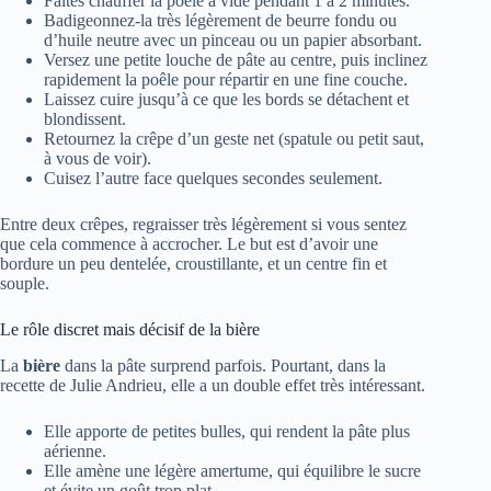
Faites chauffer la poêle à vide pendant 1 à 2 minutes.
Badigeonnez-la très légèrement de beurre fondu ou
d’huile neutre avec un pinceau ou un papier absorbant.
Versez une petite louche de pâte au centre, puis inclinez
rapidement la poêle pour répartir en une fine couche.
Laissez cuire jusqu’à ce que les bords se détachent et
blondissent.
Retournez la crêpe d’un geste net (spatule ou petit saut,
à vous de voir).
Cuisez l’autre face quelques secondes seulement.
Entre deux crêpes, regraisser très légèrement si vous sentez
que cela commence à accrocher. Le but est d’avoir une
bordure un peu dentelée, croustillante, et un centre fin et
souple.
Le rôle discret mais décisif de la bière
La
bière
dans la pâte surprend parfois. Pourtant, dans la
recette de Julie Andrieu, elle a un double effet très intéressant.
Elle apporte de petites bulles, qui rendent la pâte plus
aérienne.
Elle amène une légère amertume, qui équilibre le sucre
et évite un goût trop plat.