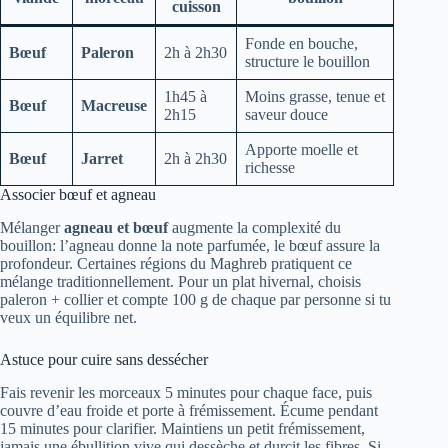
cuisson
Fonde en bouche,
Bœuf
Paleron
2h à 2h30
structure le bouillon
1h45 à
Moins grasse, tenue et
Bœuf
Macreuse
2h15
saveur douce
Apporte moelle et
Bœuf
Jarret
2h à 2h30
richesse
Associer bœuf et agneau
Mélanger
agneau et bœuf
augmente la complexité du
bouillon: l’agneau donne la note parfumée, le bœuf assure la
profondeur. Certaines régions du Maghreb pratiquent ce
mélange traditionnellement. Pour un plat hivernal, choisis
paleron + collier et compte 100 g de chaque par personne si tu
veux un équilibre net.
Astuce pour cuire sans dessécher
Fais revenir les morceaux 5 minutes pour chaque face, puis
couvre d’eau froide et porte à frémissement. Écume pendant
15 minutes pour clarifier. Maintiens un petit frémissement,
jamais une ébullition vive qui dessèche et durcit les fibres. Si