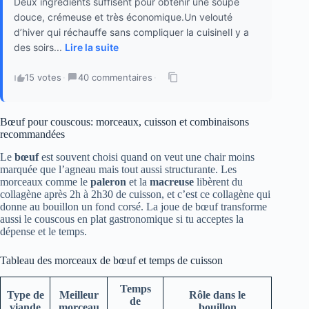
Deux ingrédients suffisent pour obtenir une soupe
douce, crémeuse et très économique.Un velouté
d’hiver qui réchauffe sans compliquer la cuisineIl y a
des soirs...
Lire la suite
15 votes
·
40 commentaires
·
Bœuf pour couscous: morceaux, cuisson et combinaisons
recommandées
Le
bœuf
est souvent choisi quand on veut une chair moins
marquée que l’agneau mais tout aussi structurante. Les
morceaux comme le
paleron
et la
macreuse
libèrent du
collagène après 2h à 2h30 de cuisson, et c’est ce collagène qui
donne au bouillon un fond corsé. La joue de bœuf transforme
aussi le couscous en plat gastronomique si tu acceptes la
dépense et le temps.
Tableau des morceaux de bœuf et temps de cuisson
Temps
Type de
Meilleur
Rôle dans le
de
viande
morceau
bouillon