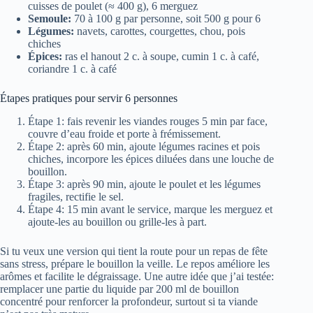
cuisses de poulet (≈ 400 g), 6 merguez
Semoule:
70 à 100 g par personne, soit 500 g pour 6
Légumes:
navets, carottes, courgettes, chou, pois
chiches
Épices:
ras el hanout 2 c. à soupe, cumin 1 c. à café,
coriandre 1 c. à café
Étapes pratiques pour servir 6 personnes
Étape 1: fais revenir les viandes rouges 5 min par face,
couvre d’eau froide et porte à frémissement.
Étape 2: après 60 min, ajoute légumes racines et pois
chiches, incorpore les épices diluées dans une louche de
bouillon.
Étape 3: après 90 min, ajoute le poulet et les légumes
fragiles, rectifie le sel.
Étape 4: 15 min avant le service, marque les merguez et
ajoute-les au bouillon ou grille-les à part.
Si tu veux une version qui tient la route pour un repas de fête
sans stress, prépare le bouillon la veille. Le repos améliore les
arômes et facilite le dégraissage. Une autre idée que j’ai testée:
remplacer une partie du liquide par 200 ml de bouillon
concentré pour renforcer la profondeur, surtout si ta viande