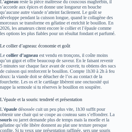
L’
agneau
reste la pièce maîtresse du couscous maghrébin, il
s’accorde aux épices et donne une longueur en bouche
qu’aucune autre viande n’atteint facilement. Le goût se
développe pendant la cuisson longue, quand le collagène des
morceaux se transforme en gélatine et enrichit le bouillon. En
2026, les amateurs citent encore le collier et l’épaule comme
les options les plus fiables pour un résultat fondant et parfumé.
Le collier d’agneau: économie et goût
Le
collier d’agneau
est vendu en tronçons, il coûte moins
qu’un gigot et offre beaucoup de saveur. En le faisant revenir
5 minutes sur chaque face avant de couvrir, tu obtiens des sucs
de cuisson qui renforcent le bouillon. Compte 1h30 à 2h à feu
doux: la viande doit se détacher de l’os au contact de la
fourchette. Les os et le cartilage libèrent une onctuosité qui
nappe la semoule si tu réserves le bouillon en soupière.
L’épaule et la souris: tendreté et présentation
L’
épaule
désossée cuit un peu plus vite, 1h30 suffit pour
obtenir une chair qui se coupe au couteau sans s’effondrer. La
souris
ou jarret demande plus de temps mais la moelle et la
gélatine qu’elle libère donnent au plat une texture presque
confite. Si tu veux une présentation raffinée, sers une souris