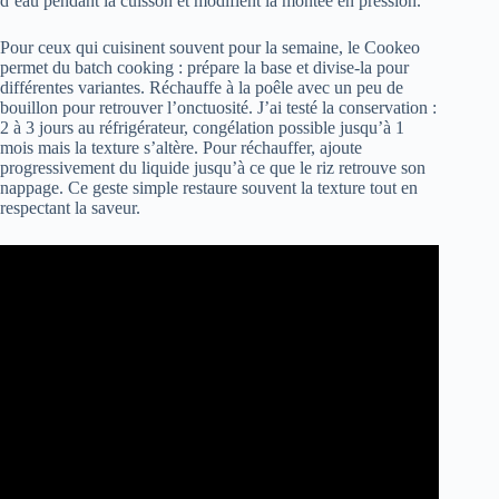
d’eau pendant la cuisson et modifient la montée en pression.
Pour ceux qui cuisinent souvent pour la semaine, le Cookeo
permet du batch cooking : prépare la base et divise-la pour
différentes variantes. Réchauffe à la poêle avec un peu de
bouillon pour retrouver l’onctuosité. J’ai testé la conservation :
2 à 3 jours au réfrigérateur, congélation possible jusqu’à 1
mois mais la texture s’altère. Pour réchauffer, ajoute
progressivement du liquide jusqu’à ce que le riz retrouve son
nappage. Ce geste simple restaure souvent la texture tout en
respectant la saveur.