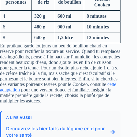
personnes
de riz
de bouillon
Cookeo
4
320 g
600 ml
8 minutes
6
480 g
900 ml
10 minutes
8
640 g
1,2 litre
12 minutes
En pratique garde toujours un peu de bouillon chaud en
réserve pour rectifier la texture au service. Quand tu remplaces
des ingrédients, pense à l’impact sur l’humidité : les courgettes
rendent beaucoup d’eau, donc ajoute-les en fin de cuisson
pour garder la tenue. Pour un risotto plus riche ajoute 1 c. à s.
de crème fraîche à la fin, mais sache que c’est facultatif si le
parmesan et le beurre sont bien intégrés. Enfin, si tu cherches
des variantes poireaux testées pour le Cookeo, consulte
cette
adaptation
pour une version douce et familiale. Insight : la
matière première guide la recette, choisis-la plutôt que de
multiplier les astuces.
A LIRE AUSSI
Découvrez les bienfaits du légume en d pour
→
votre santé