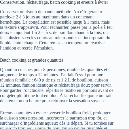
Conservation, réchauffage, batch cooking et erreurs à éviter
Conserver un risotto demande méthode. Au réfrigérateur
garde-le 2 à 3 jours au maximum dans un contenant
hermétique. La congélation est possible jusqu’à 1 mois, mais
la texture s’appauvrit. Pour réchauffer, passe par la poêle à feu
doux en ajoutant 1 à 2 c. à s. de bouillon chaud à la fois, ou
fais plusieurs cycles courts au micro-ondes en incorporant du
liquide entre chaque. Cette remise en température réactive
l’amidon et recrée l’émulsion.
Batch cooking et grandes quantités
Quand tu cuisines pour 8 personnes, double les quantités et
augmente le temps à 12 minutes. J’ai fait l’essai pour une
réunion familiale : 640 g de riz et 1,2 L de bouillon, cuisson
12 minutes, finition identique et réchauffage doux pour servir.
Pour garder l’onctuosité, répartis le risotto en portions avant de
congeler plutôt que tout en bloc. À la réchauffe ajoute un trait
de crème ou du beurre pour retrouver la sensation soyeuse.
Erreurs courantes à éviter : verser le bouillon froid, prolonger
la cuisson sous pression, incorporer le parmesan trop tôt, et
surcharger d’ingrédients aqueux dès le départ. Si tu tombes sur
un risotto trop sec, ajoute du bouillon en petites quantités et