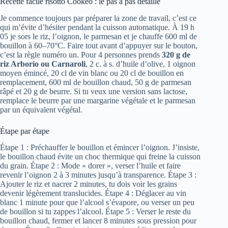
Recette facile risotto Cookeo : le pas à pas détaillé
Je commence toujours par préparer la zone de travail, c’est ce
qui m’évite d’hésiter pendant la cuisson automatique. À 19 h
05 je sors le riz, l’oignon, le parmesan et je chauffe 600 ml de
bouillon à 60–70°C. Faire tout avant d’appuyer sur le bouton,
c’est la règle numéro un. Pour 4 personnes prends
320 g de
riz Arborio ou Carnaroli
, 2 c. à s. d’huile d’olive, 1 oignon
moyen émincé, 20 cl de vin blanc ou 20 cl de bouillon en
remplacement, 600 ml de bouillon chaud, 50 g de parmesan
râpé et 20 g de beurre. Si tu veux une version sans lactose,
remplace le beurre par une margarine végétale et le parmesan
par un équivalent végétal.
Étape par étape
Étape 1 : Préchauffer le bouillon et émincer l’oignon. J’insiste,
le bouillon chaud évite un choc thermique qui freine la cuisson
du grain. Étape 2 : Mode « dorer », verser l’huile et faire
revenir l’oignon 2 à 3 minutes jusqu’à transparence. Étape 3 :
Ajouter le riz et nacrer 2 minutes, tu dois voir les grains
devenir légèrement translucides. Étape 4 : Déglacer au vin
blanc 1 minute pour que l’alcool s’évapore, ou verser un peu
de bouillon si tu zappes l’alcool. Étape 5 : Verser le reste du
bouillon chaud, fermer et lancer 8 minutes sous pression pour