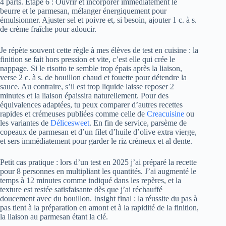
4 parts. Étape 6 : Ouvrir et incorporer immédiatement le
beurre et le parmesan, mélanger énergiquement pour
émulsionner. Ajuster sel et poivre et, si besoin, ajouter 1 c. à s.
de crème fraîche pour adoucir.
Je répète souvent cette règle à mes élèves de test en cuisine : la
finition se fait hors pression et vite, c’est elle qui crée le
nappage. Si le risotto te semble trop épais après la liaison,
verse 2 c. à s. de bouillon chaud et fouette pour détendre la
sauce. Au contraire, s’il est trop liquide laisse reposer 2
minutes et la liaison épaissira naturellement. Pour des
équivalences adaptées, tu peux comparer d’autres recettes
rapides et crémeuses publiées comme celle de
Creacuisine
ou
les variantes de
Délicesweet
. En fin de service, parsème de
copeaux de parmesan et d’un filet d’huile d’olive extra vierge,
et sers immédiatement pour garder le riz crémeux et al dente.
Petit cas pratique : lors d’un test en 2025 j’ai préparé la recette
pour 8 personnes en multipliant les quantités. J’ai augmenté le
temps à 12 minutes comme indiqué dans les repères, et la
texture est restée satisfaisante dès que j’ai réchauffé
doucement avec du bouillon. Insight final : la réussite du pas à
pas tient à la préparation en amont et à la rapidité de la finition,
la liaison au parmesan étant la clé.