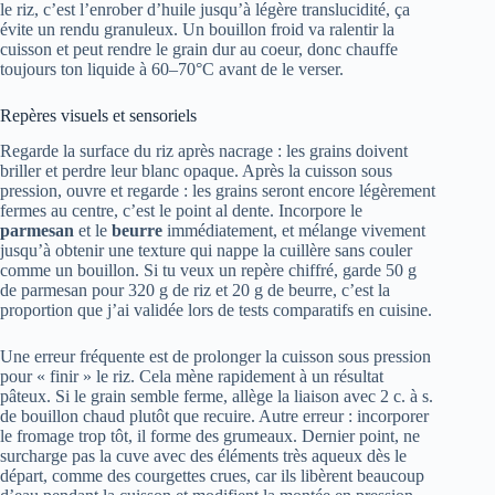
le riz, c’est l’enrober d’huile jusqu’à légère translucidité, ça
évite un rendu granuleux. Un bouillon froid va ralentir la
cuisson et peut rendre le grain dur au coeur, donc chauffe
toujours ton liquide à 60–70°C avant de le verser.
Repères visuels et sensoriels
Regarde la surface du riz après nacrage : les grains doivent
briller et perdre leur blanc opaque. Après la cuisson sous
pression, ouvre et regarde : les grains seront encore légèrement
fermes au centre, c’est le point al dente. Incorpore le
parmesan
et le
beurre
immédiatement, et mélange vivement
jusqu’à obtenir une texture qui nappe la cuillère sans couler
comme un bouillon. Si tu veux un repère chiffré, garde 50 g
de parmesan pour 320 g de riz et 20 g de beurre, c’est la
proportion que j’ai validée lors de tests comparatifs en cuisine.
Une erreur fréquente est de prolonger la cuisson sous pression
pour « finir » le riz. Cela mène rapidement à un résultat
pâteux. Si le grain semble ferme, allège la liaison avec 2 c. à s.
de bouillon chaud plutôt que recuire. Autre erreur : incorporer
le fromage trop tôt, il forme des grumeaux. Dernier point, ne
surcharge pas la cuve avec des éléments très aqueux dès le
départ, comme des courgettes crues, car ils libèrent beaucoup