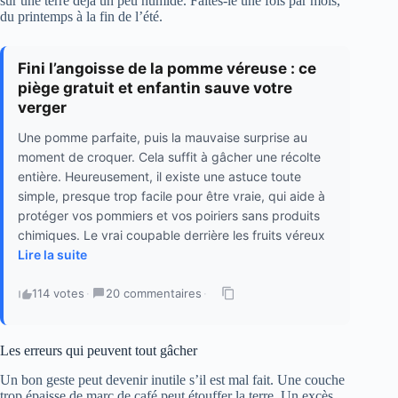
sur une terre déjà un peu humide. Faites-le une fois par mois,
du printemps à la fin de l’été.
Fini l’angoisse de la pomme véreuse : ce
piège gratuit et enfantin sauve votre
verger
Une pomme parfaite, puis la mauvaise surprise au
moment de croquer. Cela suffit à gâcher une récolte
entière. Heureusement, il existe une astuce toute
simple, presque trop facile pour être vraie, qui aide à
protéger vos pommiers et vos poiriers sans produits
chimiques. Le vrai coupable derrière les fruits véreux
Lire la suite
114 votes
·
20 commentaires
·
Les erreurs qui peuvent tout gâcher
Un bon geste peut devenir inutile s’il est mal fait. Une couche
trop épaisse de marc de café peut étouffer la terre. Un excès