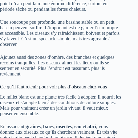
point d’eau peut faire une énorme différence, surtout en
période sèche ou pendant les fortes chaleurs.
Une soucoupe peu profonde, une bassine stable ou un petit
bassin peuvent suffire. L’important est de garder l’eau propre
et accessible. Les oiseaux s’y rafraîchissent, boivent et parfois
s’y lavent. C’est un spectacle simple, mais très agréable à
observer.
Ajoutez aussi des zones d’ombre, des branches et quelques
recoins tranquilles. Les oiseaux aiment les lieux où ils se
sentent en sécurité. Plus l’endroit est rassurant, plus ils
reviennent.
Ce qu’il faut retenir pour voir plus d’oiseaux chez vous
Le millet blanc est une plante très facile à adopter. Il nourrit les
oiseaux et s’adapte bien à des conditions de culture simples.
Mais pour vraiment créer un jardin vivant, il vaut mieux
penser en ensemble.
En associant
graines
,
baies
,
insectes
,
eau
et
abri
, vous
donnez aux oiseaux ce qu’ils cherchent vraiment. Et très vite,
votre jardin peut changer d’ambiance. Il devient plus animé,