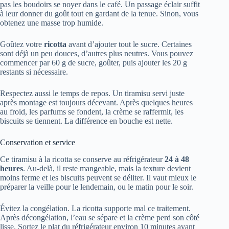
pas les boudoirs se noyer dans le café. Un passage éclair suffit
à leur donner du goût tout en gardant de la tenue. Sinon, vous
obtenez une masse trop humide.
Goûtez votre
ricotta
avant d’ajouter tout le sucre. Certaines
sont déjà un peu douces, d’autres plus neutres. Vous pouvez
commencer par 60 g de sucre, goûter, puis ajouter les 20 g
restants si nécessaire.
Respectez aussi le temps de repos. Un tiramisu servi juste
après montage est toujours décevant. Après quelques heures
au froid, les parfums se fondent, la crème se raffermit, les
biscuits se tiennent. La différence en bouche est nette.
Conservation et service
Ce tiramisu à la ricotta se conserve au réfrigérateur
24 à 48
heures
. Au-delà, il reste mangeable, mais la texture devient
moins ferme et les biscuits peuvent se déliter. Il vaut mieux le
préparer la veille pour le lendemain, ou le matin pour le soir.
Évitez la congélation. La ricotta supporte mal ce traitement.
Après décongélation, l’eau se sépare et la crème perd son côté
lisse. Sortez le plat du réfrigérateur environ 10 minutes avant