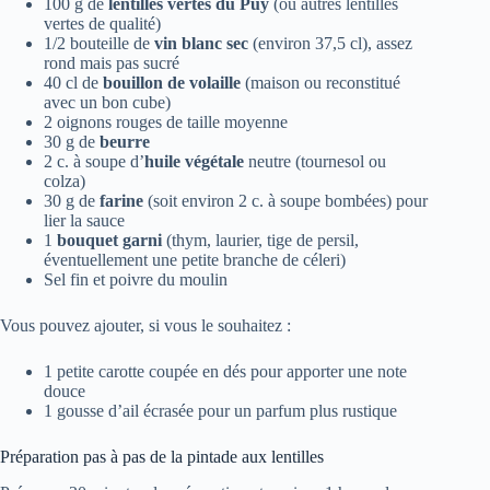
100 g de
lentilles vertes du Puy
(ou autres lentilles
vertes de qualité)
1/2 bouteille de
vin blanc sec
(environ 37,5 cl), assez
rond mais pas sucré
40 cl de
bouillon de volaille
(maison ou reconstitué
avec un bon cube)
2 oignons rouges de taille moyenne
30 g de
beurre
2 c. à soupe d’
huile végétale
neutre (tournesol ou
colza)
30 g de
farine
(soit environ 2 c. à soupe bombées) pour
lier la sauce
1
bouquet garni
(thym, laurier, tige de persil,
éventuellement une petite branche de céleri)
Sel fin et poivre du moulin
Vous pouvez ajouter, si vous le souhaitez :
1 petite carotte coupée en dés pour apporter une note
douce
1 gousse d’ail écrasée pour un parfum plus rustique
Préparation pas à pas de la pintade aux lentilles