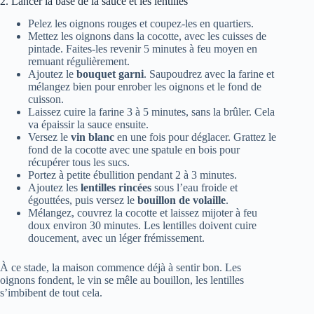
2. Lancer la base de la sauce et les lentilles
Pelez les oignons rouges et coupez-les en quartiers.
Mettez les oignons dans la cocotte, avec les cuisses de
pintade. Faites-les revenir 5 minutes à feu moyen en
remuant régulièrement.
Ajoutez le
bouquet garni
. Saupoudrez avec la farine et
mélangez bien pour enrober les oignons et le fond de
cuisson.
Laissez cuire la farine 3 à 5 minutes, sans la brûler. Cela
va épaissir la sauce ensuite.
Versez le
vin blanc
en une fois pour déglacer. Grattez le
fond de la cocotte avec une spatule en bois pour
récupérer tous les sucs.
Portez à petite ébullition pendant 2 à 3 minutes.
Ajoutez les
lentilles rincées
sous l’eau froide et
égouttées, puis versez le
bouillon de volaille
.
Mélangez, couvrez la cocotte et laissez mijoter à feu
doux environ 30 minutes. Les lentilles doivent cuire
doucement, avec un léger frémissement.
À ce stade, la maison commence déjà à sentir bon. Les
oignons fondent, le vin se mêle au bouillon, les lentilles
s’imbibent de tout cela.