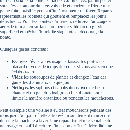
où l’eau stagne, la ponte est facile. Commencez par inspecter
sous l’évier, autour du lave-vaisselle et derrière le frigo : une
petite fuite invisible peut suffire à maintenir un foyer. Réparez
rapidement les robinets qui gouttent et remplacez les joints
défectueux. Pour les plantes d’intérieur, réduisez l’arrosage et
aérez le terreau en surface : un peu de sable ou du gravier
superficiel empêche l’humidité stagnante et décourage la
ponte.
Quelques gestes concrets :
Essuyez
l’évier après usage et laissez les portes de
placard ouvertes le temps de sécher si vous avez eu une
éclaboussure.
Videz
les soucoupes de plantes et changez l’eau des
gamelles d’animaux chaque jour.
Nettoyez
les siphons et canalisations avec de l’eau
chaude et un peu de vinaigre ou bicarbonate pour
limiter la matière organique où pondent les moucherons.
Petit exemple : une voisine a eu des moucherons pendant des
mois jusqu’au jour où elle a trouvé un suintement minuscule
derrière la machine à laver. Une réparation et une semaine de
nettoyage ont suffi à réduire l’invasion de 90 %. Moralité : ne