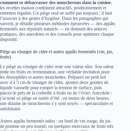
comment se débarrasser des moucherons dans la cuisine
,
les recettes maison combinent attractifs, positionnement et
entretien régulier. Un piège seul ne suffit pas toujours ; il faut
l’associer à des gestes d’hygiène. Dans les paragraphes qui
suivent, je détaille plusieurs méthodes éprouvées — des appâts
fermentés aux répulsifs naturels — en donnant des astuces
pratiques, des anecdotes et des conseils pour optimiser chaque
dispositif.
Piège au vinaigre de cidre et autres appâts fermentés (vin, jus,
fruits)
Le piège au vinaigre de cidre reste une valeur sûre. Son odeur
imite les fruits en fermentation, une véritable invitation pour
les drosophiles et autres mouchettes. Préparez un petit bol
avec 4 à 5 cm de vinaigre de cidre, ajoutez deux gouttes de
liquide vaisselle pour rompre la tension de surface, puis
placez-le près de la corbeille à fruits ou de l’évier. Anecdote :
j’ai testé ce piège en soirée d’été ; en moins de deux heures,
une dizaine de moucherons s’y sont noyés — spectaculaire et
satisfaisant.
Autres appâts fermentés utiles : un fond de vin rouge, du jus
de pomme un peu tourné, ou quelques morceaux de fruits très