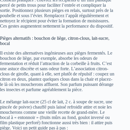
percé de petits trous pour faciliter l’entrée et compliquer la
sortie. Positionnez plusieurs pièges en relais, surtout près de la
poubelle et sous l’évier. Remplacez l’appât régulièrement et
nettoyez le récipient pour éviter la formation de moisissures.
Ces gestes augmentent nettement la performance du dispositif.
Pièges alternatifs : bouchon de liège, citron-clous, lait-sucre,
bocal
Il existe des alternatives ingénieuses aux pièges fermentés. Le
bouchon de liège, par exemple, absorbe les odeurs de
fermentation et réduit l’attraction de la corbeille à fruits. C’est
une astuce discrète et sans odeur forte. L’association citron-
clous de girofle, quant à elle, sert plutôt de répulsif : coupez un
citron en deux, plantez quelques clous dans la chair et placez-
le là où les moucherons affluent. Son parfum puissant dérange
les insectes et parfume agréablement la pièce.
Le mélange lait-sucre (25 cl de lait, 2 c. à soupe de sucre, une
pincée de poivre) chauffé puis laissé refroidir attire et noie les
moucherons comme une vieille recette de grand-mère. Le
bocal à « entonnoir » (fruits mûrs au fond, goulot inversé ou
film plastique perforé) fonctionne aussi très bien : il attire puis
piège. Voici un petit guide pas à pas :