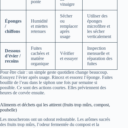
ponte
vinaigre
Sécher
Utiliser des
Éponges
Humidité
ou
éponges
/
et miettes
remplacer
microfibre et
chiffons
retenues
après
les sécher
usage
verticalement
Fuites
Inspection
Dessous
cachées et
Vérifier
mensuelle et
d’évier /
matière
et essuyer
réparation des
recoins
organique
fuites
Pour être clair : un simple geste quotidien change beaucoup.
Essuyez l’évier après usage. Rincez et essorez l’éponge. Faites
bouillir de l’eau dans le siphon une fois par semaine si
possible. Ce sont des actions courtes. Elles préviennent des
heures de corvée ensuite.
Aliments et déchets qui les attirent (fruits trop mûrs, compost,
poubelle)
Les moucherons ont un odorat redoutable. Les arômes sucrés
des fruits trop mûrs, l’odeur fermentée du compost et la