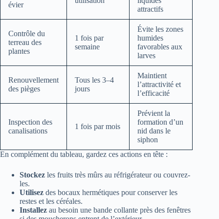
utilisation
liquides
évier
attractifs
Évite les zones
Contrôle du
1 fois par
humides
terreau des
semaine
favorables aux
plantes
larves
Maintient
Renouvellement
Tous les 3–4
l’attractivité et
des pièges
jours
l’efficacité
Prévient la
Inspection des
formation d’un
1 fois par mois
canalisations
nid dans le
siphon
En complément du tableau, gardez ces actions en tête :
Stockez
les fruits très mûrs au réfrigérateur ou couvrez-
les.
Utilisez
des bocaux hermétiques pour conserver les
restes et les céréales.
Installez
au besoin une bande collante près des fenêtres
si des moucherons entrent de l’extérieur.