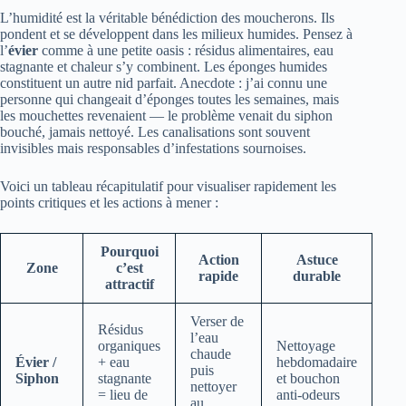
L’humidité est la véritable bénédiction des moucherons. Ils
pondent et se développent dans les milieux humides. Pensez à
l’
évier
comme à une petite oasis : résidus alimentaires, eau
stagnante et chaleur s’y combinent. Les éponges humides
constituent un autre nid parfait. Anecdote : j’ai connu une
personne qui changeait d’éponges toutes les semaines, mais
les mouchettes revenaient — le problème venait du siphon
bouché, jamais nettoyé. Les canalisations sont souvent
invisibles mais responsables d’infestations sournoises.
Voici un tableau récapitulatif pour visualiser rapidement les
points critiques et les actions à mener :
Pourquoi
Action
Astuce
Zone
c’est
rapide
durable
attractif
Verser de
Résidus
l’eau
organiques
Nettoyage
chaude
Évier /
+ eau
hebdomadaire
puis
Siphon
stagnante
et bouchon
nettoyer
= lieu de
anti-odeurs
au