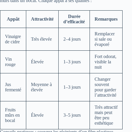
mûrs dans un bocal. Chaque appât a ses qualités :
Durée
Appât
Attractivité
Remarques
d’efficacité
Remplacer
Vinaigre
Très élevée
2–4 jours
si sale ou
de cidre
évaporé
Fort odorat,
Vin
Élevée
1–3 jours
visible la
rouge
nuit
Changer
Jus
Moyenne à
souvent
1–3 jours
fermenté
élevée
pour garder
l’attractivité
Très attractif
Fruits
mais peut
mûrs en
Élevée
3–5 jours
être peu
bocal
esthétique
Conseils pratiques : couvrez les récipients d’un film plastique