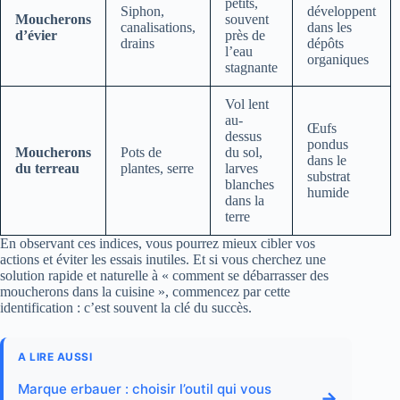
petits,
Siphon,
développent
Moucherons
souvent
canalisations,
dans les
d’évier
près de
drains
dépôts
l’eau
organiques
stagnante
Vol lent
au-
Œufs
dessus
pondus
Moucherons
Pots de
du sol,
dans le
du terreau
plantes, serre
larves
substrat
blanches
humide
dans la
terre
En observant ces indices, vous pourrez mieux cibler vos
actions et éviter les essais inutiles. Et si vous cherchez une
solution rapide et naturelle à « comment se débarrasser des
moucherons dans la cuisine », commencez par cette
identification : c’est souvent la clé du succès.
A LIRE AUSSI
Marque erbauer : choisir l’outil qui vous
→