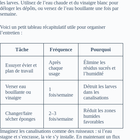
les larves. Utilisez de l’eau chaude et du vinaigre blanc pour
déloger les dépôts, ou versez de l’eau bouillante une fois par
semaine.
Voici un petit tableau récapitulatif utile pour organiser
l’entretien :
Tâche
Fréquence
Pourquoi
Après
Élimine les
Essuyer évier et
chaque
résidus sucrés et
plan de travail
usage
l’humidité
Verser eau
Détruit les larves
1
bouillante ou
dans les
fois/semaine
vinaigre
canalisations
Réduit les zones
Changer/faire
2–3
humides
sécher éponges
fois/semaine
favorables
Imaginez les canalisations comme des ruisseaux : si l’eau
stagne et s’encrasse, la vie s’y installe. En maintenant un flux