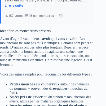
s’alignent sur le perçage existant, coupez l’eau et...
Lire la suite
157 votes
·
45 commentaires
·
Identifier les moucherons présents
Avant d’agir, il vaut mieux
savoir qui vous envahit
. Les
moucherons ne sont pas tous identiques. Certains sont petits et
ronds. D’autres ont des ailes plus longues. Repérer l’espèce
aide à choisir la bonne action. Imaginez une scène : une
corbeille de fruits oubliée pendant trois jours et, soudain, une
nuée de minuscules créatures. Ce n’est pas une légende. C’est
fréquent.
Voici des signes simples pour reconnaître les différents types :
Petites mouches au vol nerveux
autour des bananes
ou pommes = souvent des
drosophiles
(mouches du
fruit).
Nuées près de l’évier
ou du siphon = moucherons des
éviers, attirés par les matières organiques humides.
Insectes minuscules au-dessus du pot de plante
=