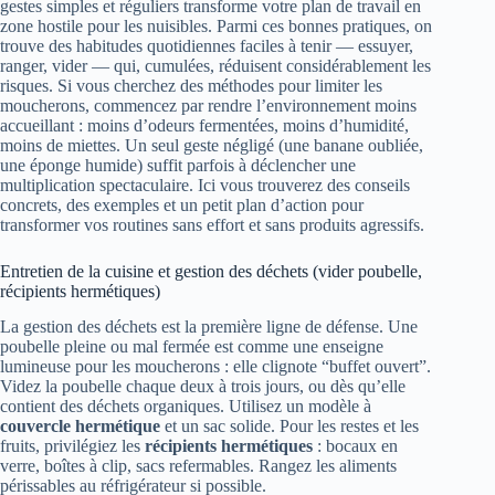
gestes simples et réguliers transforme votre plan de travail en
zone hostile pour les nuisibles. Parmi ces bonnes pratiques, on
trouve des habitudes quotidiennes faciles à tenir — essuyer,
ranger, vider — qui, cumulées, réduisent considérablement les
risques. Si vous cherchez des méthodes pour limiter les
moucherons, commencez par rendre l’environnement moins
accueillant : moins d’odeurs fermentées, moins d’humidité,
moins de miettes. Un seul geste négligé (une banane oubliée,
une éponge humide) suffit parfois à déclencher une
multiplication spectaculaire. Ici vous trouverez des conseils
concrets, des exemples et un petit plan d’action pour
transformer vos routines sans effort et sans produits agressifs.
Entretien de la cuisine et gestion des déchets (vider poubelle,
récipients hermétiques)
La gestion des déchets est la première ligne de défense. Une
poubelle pleine ou mal fermée est comme une enseigne
lumineuse pour les moucherons : elle clignote “buffet ouvert”.
Videz la poubelle chaque deux à trois jours, ou dès qu’elle
contient des déchets organiques. Utilisez un modèle à
couvercle hermétique
et un sac solide. Pour les restes et les
fruits, privilégiez les
récipients hermétiques
: bocaux en
verre, boîtes à clip, sacs refermables. Rangez les aliments
périssables au réfrigérateur si possible.