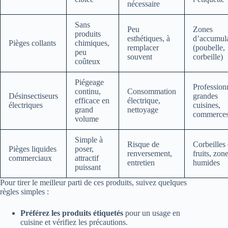
nécessaire
Sans
Peu
Zones
produits
esthétiques, à
d’accumul
Pièges collants
chimiques,
remplacer
(poubelle,
peu
souvent
corbeille)
coûteux
Piégeage
Profession
continu,
Consommation
Désinsectiseurs
grandes
efficace en
électrique,
électriques
cuisines,
grand
nettoyage
commerce
volume
Simple à
Risque de
Corbeilles
Pièges liquides
poser,
renversement,
fruits, zon
commerciaux
attractif
entretien
humides
puissant
Pour tirer le meilleur parti de ces produits, suivez quelques
règles simples :
Préférez les produits étiquetés
pour un usage en
cuisine et vérifiez les précautions.