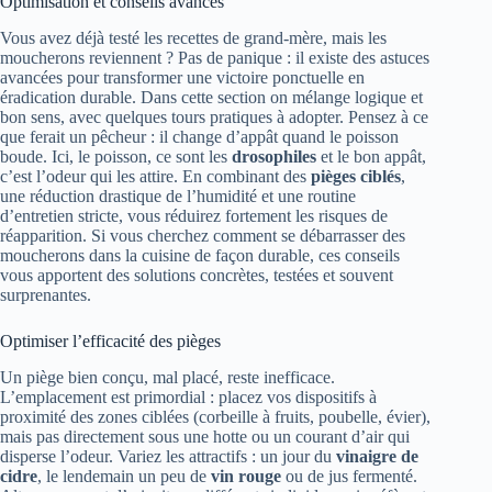
Optimisation et conseils avancés
Vous avez déjà testé les recettes de grand-mère, mais les
moucherons reviennent ? Pas de panique : il existe des astuces
avancées pour transformer une victoire ponctuelle en
éradication durable. Dans cette section on mélange logique et
bon sens, avec quelques tours pratiques à adopter. Pensez à ce
que ferait un pêcheur : il change d’appât quand le poisson
boude. Ici, le poisson, ce sont les
drosophiles
et le bon appât,
c’est l’odeur qui les attire. En combinant des
pièges ciblés
,
une réduction drastique de l’humidité et une routine
d’entretien stricte, vous réduirez fortement les risques de
réapparition. Si vous cherchez comment se débarrasser des
moucherons dans la cuisine de façon durable, ces conseils
vous apportent des solutions concrètes, testées et souvent
surprenantes.
Optimiser l’efficacité des pièges
Un piège bien conçu, mal placé, reste inefficace.
L’emplacement est primordial : placez vos dispositifs à
proximité des zones ciblées (corbeille à fruits, poubelle, évier),
mais pas directement sous une hotte ou un courant d’air qui
disperse l’odeur. Variez les attractifs : un jour du
vinaigre de
cidre
, le lendemain un peu de
vin rouge
ou de jus fermenté.