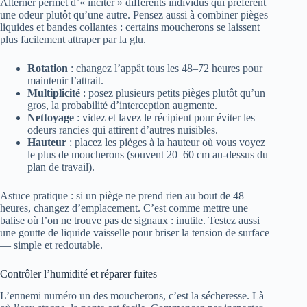
Alterner permet d’« inciter » différents individus qui préfèrent
une odeur plutôt qu’une autre. Pensez aussi à combiner pièges
liquides et bandes collantes : certains moucherons se laissent
plus facilement attraper par la glu.
Rotation
: changez l’appât tous les 48–72 heures pour
maintenir l’attrait.
Multiplicité
: posez plusieurs petits pièges plutôt qu’un
gros, la probabilité d’interception augmente.
Nettoyage
: videz et lavez le récipient pour éviter les
odeurs rancies qui attirent d’autres nuisibles.
Hauteur
: placez les pièges à la hauteur où vous voyez
le plus de moucherons (souvent 20–60 cm au-dessus du
plan de travail).
Astuce pratique : si un piège ne prend rien au bout de 48
heures, changez d’emplacement. C’est comme mettre une
balise où l’on ne trouve pas de signaux : inutile. Testez aussi
une goutte de liquide vaisselle pour briser la tension de surface
— simple et redoutable.
Contrôler l’humidité et réparer fuites
L’ennemi numéro un des moucherons, c’est la sécheresse. Là