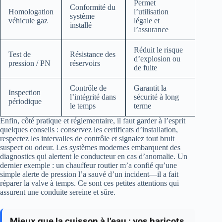
Permet
Conformité du
Homologation
l’utilisation
système
véhicule gaz
légale et
installé
l’assurance
Réduit le risque
Test de
Résistance des
d’explosion ou
pression / PN
réservoirs
de fuite
Contrôle de
Garantit la
Inspection
l’intégrité dans
sécurité à long
périodique
le temps
terme
Enfin, côté pratique et réglementaire, il faut garder à l’esprit
quelques conseils : conservez les certificats d’installation,
respectez les intervalles de contrôle et signalez tout bruit
suspect ou odeur. Les systèmes modernes embarquent des
diagnostics qui alertent le conducteur en cas d’anomalie. Un
dernier exemple : un chauffeur routier m’a confié qu’une
simple alerte de pression l’a sauvé d’un incident—il a fait
réparer la valve à temps. Ce sont ces petites attentions qui
assurent une conduite sereine et sûre.
Mieux que la cuisson à l’eau : vos haricots