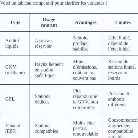
Voici un tableau comparatif pour clarifier les variantes :
Usage
Type
Avantages
Limites
courant
Nettoie,
Effet limité,
Additif
Ajout au
protège,
dépend de
liquide
réservoir
stabilise
l’état initial
Moins
Réseau de
Ravitaillement
GNV
d’émissions,
stations limité,
en station
(méthane)
coût au km
réservoirs
spécifique
souvent bas
lourds
Plus
Pression et
Stations
répandu que
GPL
embouts
dédiées
le GNV, bon
différents
compromis
Consommation
Moins cher
Éthanol
Stations
augmentée,
parfois,
(E85)
compatibles
compatibilité
renouvelable
variable