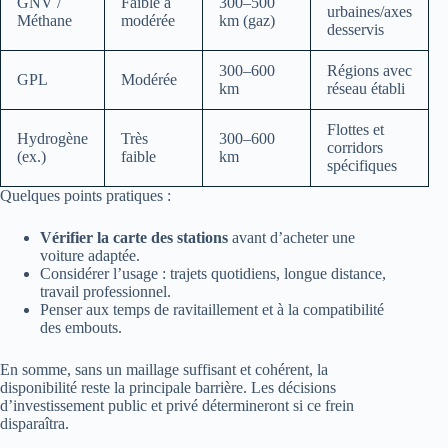
GNV /
Faible à
300–500
urbaines/axes
Méthane
modérée
km (gaz)
desservis
300–600
Régions avec
GPL
Modérée
km
réseau établi
Flottes et
Hydrogène
Très
300–600
corridors
(ex.)
faible
km
spécifiques
Quelques points pratiques :
Vérifier la carte des stations
avant d’acheter une
voiture adaptée.
Considérer l’usage : trajets quotidiens, longue distance,
travail professionnel.
Penser aux temps de ravitaillement et à la compatibilité
des embouts.
En somme, sans un maillage suffisant et cohérent, la
disponibilité reste la principale barrière. Les décisions
d’investissement public et privé détermineront si ce frein
disparaîtra.