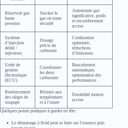
Autonomie gaz
Réservoir gaz
Stocker le
significative, poids
haute
gaz en toute
et encombrement
pression
sécurité
accrus
Système
Combustion
Dosage
d’injection
optimisée,
précis du
dédié /
réductions
carburant
injecteurs
d’émissions
Unité de
Basculement
Coordonner
gestion
automatique,
les deux
électronique
optimisation des
carburants
(ECU)
performances
Renforcement
Résister aux
Durabilité moteur
des sièges de
températures
accrue
soupape
et à l’usure
Quelques points pratiques à garder en tête :
Le démarrage à froid peut se faire sur l’essence puis
passer au gaz.