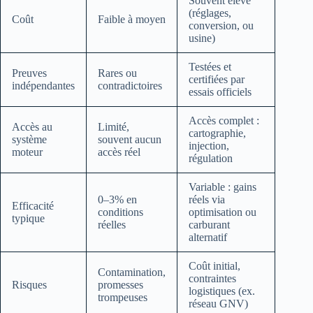
Souvent élevé
(réglages,
Coût
Faible à moyen
conversion, ou
usine)
Testées et
Preuves
Rares ou
certifiées par
indépendantes
contradictoires
essais officiels
Accès complet :
Accès au
Limité,
cartographie,
système
souvent aucun
injection,
moteur
accès réel
régulation
Variable : gains
0–3% en
réels via
Efficacité
conditions
optimisation ou
typique
réelles
carburant
alternatif
Coût initial,
Contamination,
contraintes
Risques
promesses
logistiques (ex.
trompeuses
réseau GNV)