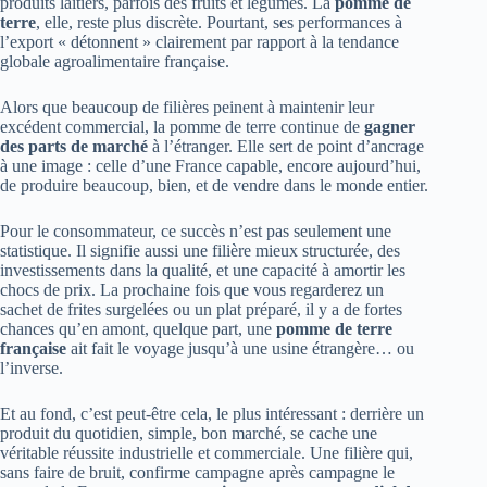
produits laitiers, parfois des fruits et légumes. La
pomme de
terre
, elle, reste plus discrète. Pourtant, ses performances à
l’export « détonnent » clairement par rapport à la tendance
globale agroalimentaire française.
Alors que beaucoup de filières peinent à maintenir leur
excédent commercial, la pomme de terre continue de
gagner
des parts de marché
à l’étranger. Elle sert de point d’ancrage
à une image : celle d’une France capable, encore aujourd’hui,
de produire beaucoup, bien, et de vendre dans le monde entier.
Pour le consommateur, ce succès n’est pas seulement une
statistique. Il signifie aussi une filière mieux structurée, des
investissements dans la qualité, et une capacité à amortir les
chocs de prix. La prochaine fois que vous regarderez un
sachet de frites surgelées ou un plat préparé, il y a de fortes
chances qu’en amont, quelque part, une
pomme de terre
française
ait fait le voyage jusqu’à une usine étrangère… ou
l’inverse.
Et au fond, c’est peut-être cela, le plus intéressant : derrière un
produit du quotidien, simple, bon marché, se cache une
véritable réussite industrielle et commerciale. Une filière qui,
sans faire de bruit, confirme campagne après campagne le