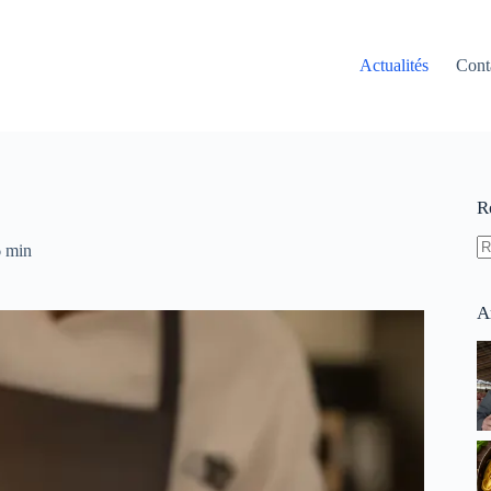
Actualités
Cont
R
 min
A
ré
A