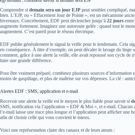
ejp demain : comment savoir si demain sera EJP
Comprendre si
demain sera un jour EJP
peut sembler compliqué, mais
bien. L’EJP, ou « Effacement Jour de Pointe », est un mécanisme ancie
hivernaux. Concrètement, EDF peut déclencher jusqu’à
22 jours
entre
augmente fortement. Imaginez une autoroute gelée : quand tout le monde 
augmentent. C’est pareil pour le réseau électrique.
EDF publie généralement le signal la veille pour le lendemain. Cela si
en conséquence. À titre d’exemple, on peut décaler le lavage du linge
comment, grâce à une alerte la veille, elle avait repoussé son cycle de m
faire une grande différence.
Pour être vraiment préparé, combinez plusieurs sources d’information et 
moins de gaspillage, et plus de maîtrise sur vos dépenses. La clé : ant
Alertes EDF : SMS, application et e‑mail
Recevoir une alerte la veille est le moyen le plus fiable pour savoir si
d
SMS, notification via l’application « EDF & Moi », et e‑mail. Chacun a
l’e‑mail laisse une trace plus longue et l’application peut afficher une 
afin de choisir celle qui vous convient le mieux.
Voici une représentation claire des canaux et de leurs atouts :