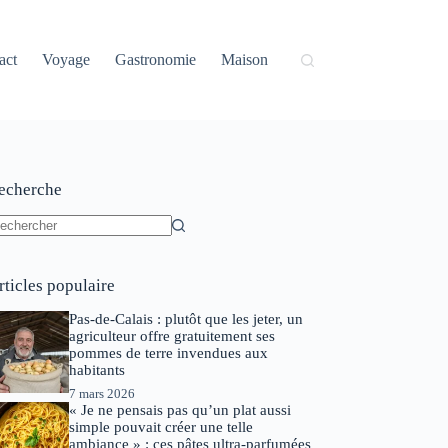
act
Voyage
Gastronomie
Maison
echerche
ucun
sultat
rticles populaire
Pas-de-Calais : plutôt que les jeter, un
agriculteur offre gratuitement ses
pommes de terre invendues aux
habitants
7 mars 2026
« Je ne pensais pas qu’un plat aussi
simple pouvait créer une telle
ambiance » : ces pâtes ultra-parfumées