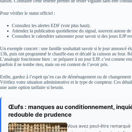
saison. Connaître cette fenêtre permet de rester vigilant sans être cons
Pour vérifier le statut officiel :
Consultez les alertes EDF (voir plus haut).
Attendez la publication quotidienne du signal, souvent autour de
Consultez le calendrier saisonnier pour savoir si des jours EJP rest
Un exemple concret : une famille souhaitait savoir si le jour annoncé étai
13h, puis ont programmé le chauffe‑eau et décalé la cuisson au four. Ré
L’analogie fonctionne bien : se préparer à un jour EJP, c’est comme em
parfois il ne tombe rien, mais on est content de l’avoir pris.
Enfin, gardez à l’esprit qu’en cas de déménagement ou de changement de
Vérifiez votre situation administrative et le type de compteur. Ces détails 
une autre option tarifaire si besoin.
Œufs : manques au conditionnement, inquiétu
redouble de prudence
Vous avez peut‑être remarqué d