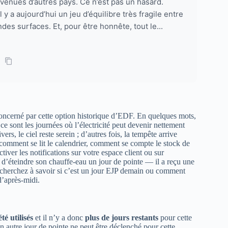
enues d’autres pays. Ce n’est pas un hasard.
 y a aujourd’hui un jeu d’équilibre très fragile entre
des surfaces. Et, pour être honnête, tout le...
 concerné par cette option historique d’EDF. En quelques mots,
ce sont les journées où l’électricité peut devenir nettement
s, le ciel reste serein ; d’autres fois, la tempête arrive
r comment se lit le calendrier, comment se compte le stock de
iver les notifications sur votre espace client ou sur
d’éteindre son chauffe-eau un jour de pointe — il a reçu une
us cherchez à savoir si c’est un jour EJP demain ou comment
d’après-midi.
té utilisés
et il n’y a donc
plus de jours restants
pour cette
n autre jour de pointe ne peut être déclenché pour cette