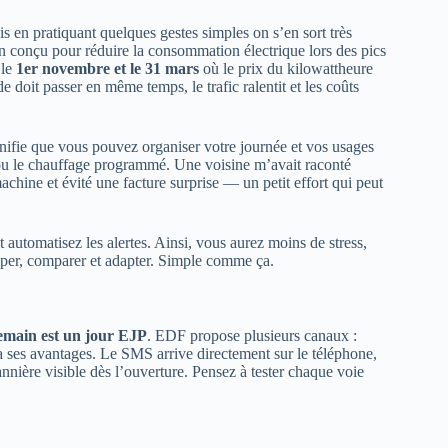
 en pratiquant quelques gestes simples on s’en sort très
n conçu pour réduire la consommation électrique lors des pics
 le
1er novembre et le 31 mars
où le prix du kilowattheure
doit passer en même temps, le trafic ralentit et les coûts
gnifie que vous pouvez organiser votre journée et vos usages
 ou le chauffage programmé. Une voisine m’avait raconté
achine et évité une facture surprise — un petit effort qui peut
automatisez les alertes. Ainsi, vous aurez moins de stress,
iciper, comparer et adapter. Simple comme ça.
emain est un jour EJP
. EDF propose plusieurs canaux :
 ses avantages. Le SMS arrive directement sur le téléphone,
bannière visible dès l’ouverture. Pensez à tester chaque voie