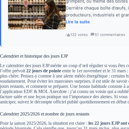
grimpent, ou même des boîtes v
Derrière chaque boîte d’œufs, il
producteurs, industriels et gran
Lire la suite
132 votes
·
51 commentaires
·
Calendrier et historique des jours EJP
Le calendrier des jours EJP mérite un coup d’œil régulier si vous êtes
l’offre prévoit
22 jours de pointe
entre le 1er novembre et le 31 mars : 
plus chère. Pensez-y comme à une alerte météo énergétique : certains hiver
soudainement. Pour éviter les mauvaises surprises, il est utile de savoi
jours restants, et comment se préparer. Une bonne habitude consiste à act
l’application EDF & MOI. Anecdote : j’ai connu un voisin qui a oublié 
facture salée et une leçon pratique sur l’importance des alertes. Si vo
anticiper, suivez le décompte officiel publié quotidiennement en début 
Calendrier 2025/2026 et nombre de jours restants
Pour la saison 2025/2026, la situation est claire :
les 22 jours EJP ont é
période hivernale. Cela signifie que, jusqu’au 31 mars inclus, plus aucu