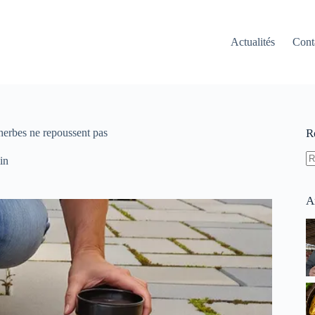
Actualités
Cont
s herbes ne repoussent pas
R
in
A
ré
A