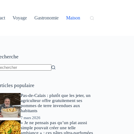
act
Voyage
Gastronomie
Maison
echerche
ucun
sultat
rticles populaire
Pas-de-Calais : plutôt que les jeter, un
agriculteur offre gratuitement ses
pommes de terre invendues aux
habitants
7 mars 2026
« Je ne pensais pas qu’un plat aussi
simple pouvait créer une telle
ambiance » : ces pâtes ultra-parfumées