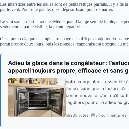
Les interstices entre les dalles sont de petits refuges parfaits. Il y a de
par le vent. Pour une plante, c’est déjà suffisant pour démarrer.
Le vrai souci, c’est la racine. Même quand la tige semble faible, elle p
seulement la partie visible, la plante repart vite.
C’est pour cela que le simple arrachage ne suffit pas toujours. Vous ave
paraît propre deux jours, puis les pousses réapparaissent presque au mê
Adieu la glace dans le congélateur : l’astu
appareil toujours propre, efficace et sans g
Votre congélateur ressemble à u
l’impression que la facture d’él
bonne nouvelle, c’est qu’il suf
réguliers pour dire adieu au giv
235 votes
·
34 commentaires
·