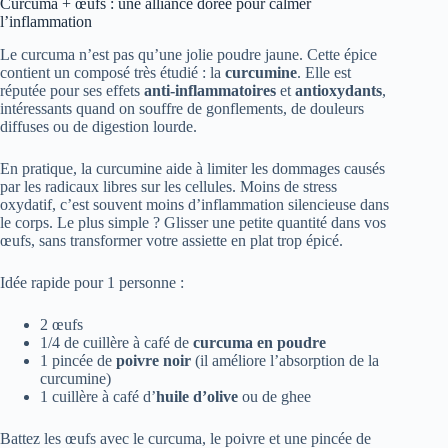
Curcuma + œufs : une alliance dorée pour calmer
l’inflammation
Le curcuma n’est pas qu’une jolie poudre jaune. Cette épice
contient un composé très étudié : la
curcumine
. Elle est
réputée pour ses effets
anti-inflammatoires
et
antioxydants
,
intéressants quand on souffre de gonflements, de douleurs
diffuses ou de digestion lourde.
En pratique, la curcumine aide à limiter les dommages causés
par les radicaux libres sur les cellules. Moins de stress
oxydatif, c’est souvent moins d’inflammation silencieuse dans
le corps. Le plus simple ? Glisser une petite quantité dans vos
œufs, sans transformer votre assiette en plat trop épicé.
Idée rapide pour 1 personne :
2 œufs
1/4 de cuillère à café de
curcuma en poudre
1 pincée de
poivre noir
(il améliore l’absorption de la
curcumine)
1 cuillère à café d’
huile d’olive
ou de ghee
Battez les œufs avec le curcuma, le poivre et une pincée de