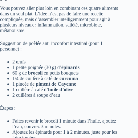
Vous pouvez aller plus loin en combinant ces quatre aliments
dans un seul plat. L’idée n’est pas de faire une recette
compliquée, mais d’assembler intelligemment pour agir à
plusieurs niveaux : inflammation, satiété, microbiote,
métabolisme.
Suggestion de poêlée anti-inconfort intestinal (pour 1
personne) :
2 œufs
1 petite poignée (30 g) d’
épinards
60 g de
brocoli
en petits bouquets
1/4 de cuillère à café de
curcuma
1 pincée de
piment de Cayenne
1 cuillère à café d’
huile d’olive
2 cuillères à soupe d’eau
Étapes :
Faites revenir le brocoli 1 minute dans l’huile, ajoutez
l’eau, couvrez 3 minutes.
Ajoutez les épinards pour 1 à 2 minutes, juste pour les
faire tomber.