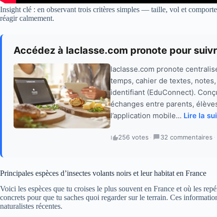
Insight clé : en observant trois critères simples — taille, vol et compor
réagir calmement.
Accédez à laclasse.com pronote pour suivr
laclasse.com pronote centralise
temps, cahier de textes, notes
identifiant (EduConnect). Conçu
échanges entre parents, élèves
l’application mobile...
Lire la su
256 votes
·
32 commentaires
·
Principales espèces d’insectes volants noirs et leur habitat en France
Voici les espèces que tu croises le plus souvent en France et où les rep
concrets pour que tu saches quoi regarder sur le terrain. Ces informatio
naturalistes récentes.