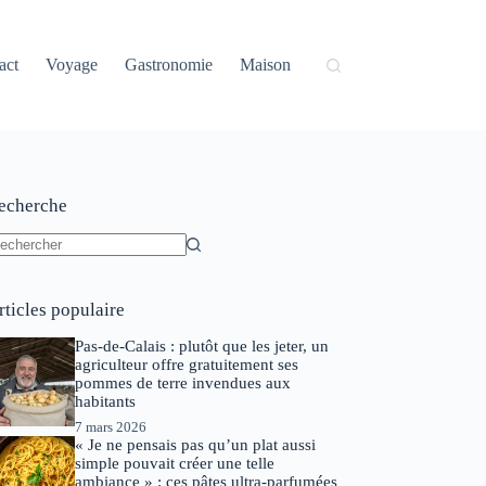
act
Voyage
Gastronomie
Maison
echerche
ucun
sultat
rticles populaire
Pas-de-Calais : plutôt que les jeter, un
agriculteur offre gratuitement ses
pommes de terre invendues aux
habitants
7 mars 2026
« Je ne pensais pas qu’un plat aussi
simple pouvait créer une telle
ambiance » : ces pâtes ultra-parfumées