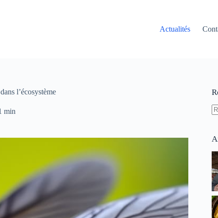
Actualités
Cont
e dans l’écosystème
R
1 min
A
ré
A