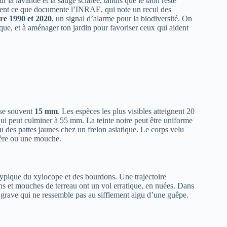
ur la lavande et la sauge sclarée, tandis que le taon reste
ment ce que documente l’INRAE, qui note un recul des
re 1990 et 2020
, un signal d’alarme pour la biodiversité. On
sque, et à aménager ton jardin pour favoriser ceux qui aident
sse souvent
15 mm
. Les espèces les plus visibles atteignent 20
ui peut culminer à 55 mm. La teinte noire peut être uniforme
u des pattes jaunes chez un frelon asiatique. Le corps velu
ptère ou une mouche.
 typique du xylocope et des bourdons. Une trajectoire
ns et mouches de terreau ont un vol erratique, en nuées. Dans
 grave qui ne ressemble pas au sifflement aigu d’une guêpe.