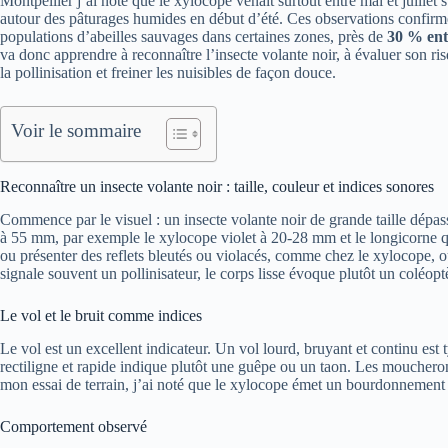
Montpellier j’ai noté que le xylocope venait surtout entre mai et juillet s
autour des pâturages humides en début d’été. Ces observations confir
populations d’abeilles sauvages dans certaines zones, près de
30 % ent
va donc apprendre à reconnaître l’insecte volante noir, à évaluer son ri
la pollinisation et freiner les nuisibles de façon douce.
Voir le sommaire
Reconnaître un insecte volante noir : taille, couleur et indices sonores
Commence par le visuel : un insecte volante noir de grande taille dépa
à 55 mm, par exemple le xylocope violet à 20-28 mm et le longicorne q
ou présenter des reflets bleutés ou violacés, comme chez le xylocope, o
signale souvent un pollinisateur, le corps lisse évoque plutôt un coléo
Le vol et le bruit comme indices
Le vol est un excellent indicateur. Un vol lourd, bruyant et continu est
rectiligne et rapide indique plutôt une guêpe ou un taon. Les mouchero
mon essai de terrain, j’ai noté que le xylocope émet un bourdonnement
Comportement observé