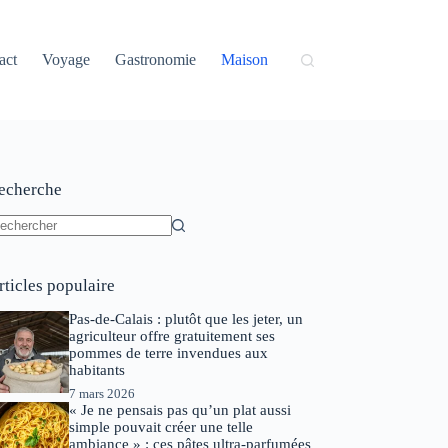
act
Voyage
Gastronomie
Maison
echerche
ucun
sultat
rticles populaire
Pas-de-Calais : plutôt que les jeter, un
agriculteur offre gratuitement ses
pommes de terre invendues aux
habitants
7 mars 2026
« Je ne pensais pas qu’un plat aussi
simple pouvait créer une telle
ambiance » : ces pâtes ultra-parfumées