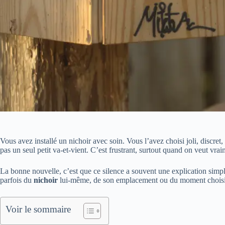
Vous avez installé un nichoir avec soin. Vous l’avez choisi joli, discret,
pas un seul petit va-et-vient. C’est frustrant, surtout quand on veut vrai
La bonne nouvelle, c’est que ce silence a souvent une explication simple
parfois du
nichoir
lui-même, de son emplacement ou du moment choisi. Et
Voir le sommaire