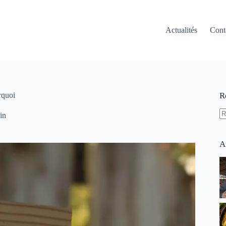
Actualités
Cont
rquoi
R
in
A
ré
A