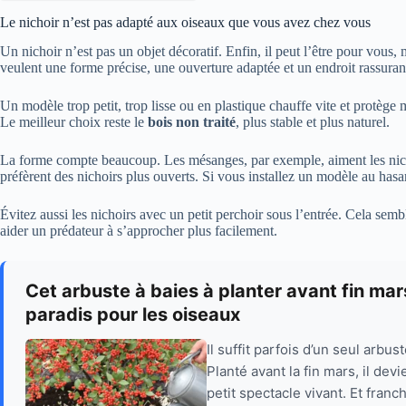
Le nichoir n’est pas adapté aux oiseaux que vous avez chez vous
Un nichoir n’est pas un objet décoratif. Enfin, il peut l’être pour vous,
veulent une forme précise, une ouverture adaptée et un endroit rassuran
Un modèle trop petit, trop lisse ou en plastique chauffe vite et protège m
Le meilleur choix reste le
bois non traité
, plus stable et plus naturel.
La forme compte beaucoup. Les mésanges, par exemple, aiment les nich
préfèrent des nichoirs plus ouverts. Si vous installez un modèle au hasar
Évitez aussi les nichoirs avec un petit perchoir sous l’entrée. Cela sembl
aider un prédateur à s’approcher plus facilement.
Cet arbuste à baies à planter avant fin ma
paradis pour les oiseaux
Il suffit parfois d’un seul arbu
Planté avant la fin mars, il de
petit spectacle vivant. Et fra