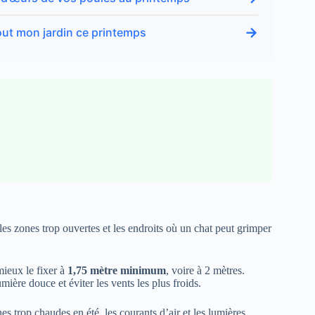
→
 tout mon jardin ce printemps
 les zones trop ouvertes et les endroits où un chat peut grimper
mieux le fixer à
1,75 mètre minimum
, voire à 2 mètres.
umière douce et éviter les vents les plus froids.
s trop chaudes en été, les courants d’air et les lumières