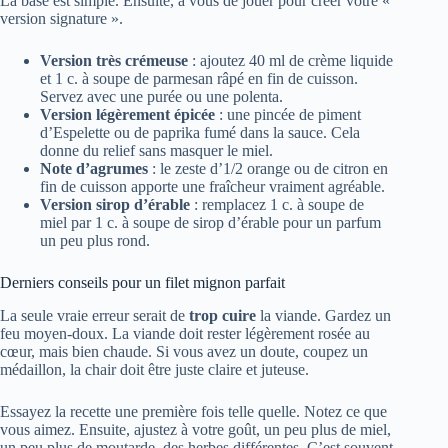
La base est simple. Ensuite, à vous de jouer pour créer votre «
version signature ».
Version très crémeuse
: ajoutez 40 ml de crème liquide
et 1 c. à soupe de parmesan râpé en fin de cuisson.
Servez avec une purée ou une polenta.
Version légèrement épicée
: une pincée de piment
d’Espelette ou de paprika fumé dans la sauce. Cela
donne du relief sans masquer le miel.
Note d’agrumes
: le zeste d’1/2 orange ou de citron en
fin de cuisson apporte une fraîcheur vraiment agréable.
Version sirop d’érable
: remplacez 1 c. à soupe de
miel par 1 c. à soupe de sirop d’érable pour un parfum
un peu plus rond.
Derniers conseils pour un filet mignon parfait
La seule vraie erreur serait de
trop cuire
la viande. Gardez un
feu moyen-doux. La viande doit rester légèrement rosée au
cœur, mais bien chaude. Si vous avez un doute, coupez un
médaillon, la chair doit être juste claire et juteuse.
Essayez la recette une première fois telle quelle. Notez ce que
vous aimez. Ensuite, ajustez à votre goût, un peu plus de miel,
un peu plus de moutarde, des herbes différentes. C’est souvent