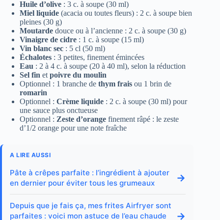
Huile d’olive
: 3 c. à soupe (30 ml)
Miel liquide
(acacia ou toutes fleurs) : 2 c. à soupe bien
pleines (30 g)
Moutarde
douce ou à l’ancienne : 2 c. à soupe (30 g)
Vinaigre de cidre
: 1 c. à soupe (15 ml)
Vin blanc sec
: 5 cl (50 ml)
Échalotes
: 3 petites, finement émincées
Eau
: 2 à 4 c. à soupe (20 à 40 ml), selon la réduction
Sel fin
et
poivre du moulin
Optionnel : 1 branche de
thym frais
ou 1 brin de
romarin
Optionnel :
Crème liquide
: 2 c. à soupe (30 ml) pour
une sauce plus onctueuse
Optionnel :
Zeste d’orange
finement râpé : le zeste
d’1/2 orange pour une note fraîche
A LIRE AUSSI
Pâte à crêpes parfaite : l’ingrédient à ajouter
→
en dernier pour éviter tous les grumeaux
Depuis que je fais ça, mes frites Airfryer sont
→
parfaites : voici mon astuce de l’eau chaude