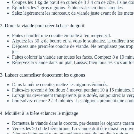
Coupez les 1 kg de bœuf en cubes de 3 à 4 cm de côté. Ils ne doive
Épluchez les 2 gros oignons. Émincez-les en fines lamelles.
Salez légèrement les morceaux de viande juste avant de les mettre
2. Dorer la viande pour créer la base du goût
Faites chauffer une cocotte en fonte à feu moyen-vif.
Ajoutez les 30 g de beurre et, si vous le souhaitez, la cuillère à 
Déposez une première couche de viande. Ne remplissez pas trop l
jus.
Faites colorer la viande sur toutes les faces. Comptez 8 à 10 min
Réservez la viande dans un plat. Laissez bien tous les sucs au fo
3. Laisser caraméliser doucement les oignons
Dans la même cocotte, mettez les oignons émincés.
Faites-les revenir à feu doux à moyen pendant 10 à 15 minutes. 
Lorsqu’ils deviennent transparents puis dorés, saupoudrez la ver
Poursuivez encore 2 à 3 minutes. Les oignons prennent une coule
4. Mouiller à la bière et lancer le mijotage
Remettez la viande dans la cocotte, par-dessus les oignons caram
Versez les 50 cl de bière brune. La viande doit être quasi recouv
Ajoutez le bouquet garni et quelques tours de moulin à poivre.