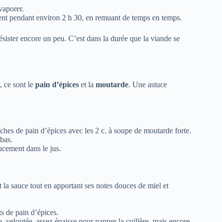
vaporer.
nt pendant environ 2 h 30, en remuant de temps en temps.
résister encore un peu. C’est dans la durée que la viande se
, ce sont le
pain d’épices
et la
moutarde
. Une astuce
nches de pain d’épices avec les 2 c. à soupe de moutarde forte.
 bas.
ucement dans le jus.
it la sauce tout en apportant ses notes douces de miel et
s de pain d’épices.
e, veloutée, assez épaisse pour napper la cuillère, mais encore