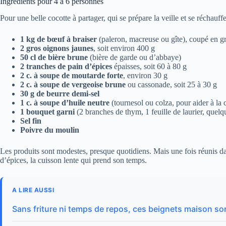
Ingrédients pour 4 à 6 personnes
Pour une belle cocotte à partager, qui se prépare la veille et se réchauf
1 kg de bœuf à braiser
(paleron, macreuse ou gîte), coupé en g
2 gros oignons jaunes
, soit environ 400 g
50 cl de bière brune
(bière de garde ou d’abbaye)
2 tranches de pain d’épices
épaisses, soit 60 à 80 g
2 c. à soupe de moutarde forte
, environ 30 g
2 c. à soupe de vergeoise brune
ou cassonade, soit 25 à 30 g
30 g de beurre demi-sel
1 c. à soupe d’huile neutre
(tournesol ou colza, pour aider à la 
1 bouquet garni
(2 branches de thym, 1 feuille de laurier, quelq
Sel fin
Poivre du moulin
Les produits sont modestes, presque quotidiens. Mais une fois réunis dans
d’épices, la cuisson lente qui prend son temps.
A LIRE AUSSI
Sans friture ni temps de repos, ces beignets maison so