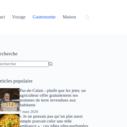
act
Voyage
Gastronomie
Maison
echerche
ucun
sultat
rticles populaire
Pas-de-Calais : plutôt que les jeter, un
agriculteur offre gratuitement ses
pommes de terre invendues aux
habitants
7 mars 2026
« Je ne pensais pas qu’un plat aussi
simple pouvait créer une telle
ambiance » : ces pâtes ultra-parfumées