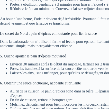
Portez à ébullition pendant 2 à 3 minutes pour laisser l’alcool s’é
Réduisez le feu au minimum. Couvrez et laissez mijoter douceme
Au bout d’une heure, l’odeur devient déjà irrésistible. Pourtant, il faut 
détend vraiment et que la sauce se transforme.
Le secret du Nord : pain d’épices et moutarde pour lier la sauce
Dans la carbonade, on n’utilise ni farine ni fécule pour épaissir. Le liant
ancienne, simple, mais incroyablement efficace.
5. Quand ajouter le pain d’épices moutardé
Environ 30 minutes après le début du mijotage, tartinez les 2 tra
Posez les tranches à la surface de la sauce, côté moutarde vers le
Laissez-les ainsi, sans mélanger, pour qu’elles se désagrègent do
6. Obtenir une sauce onctueuse, nappante et brillante
Au fil de la cuisson, le pain d’épices fond dans la bière. Il épaiss
d’épices.
En fin de cuisson, retirez le bouquet garni.
Mélangez délicatement pour bien incorporer les morceaux restant
Goûtez, rectifiez en sel et en poivre. La sauce doit être bien brun