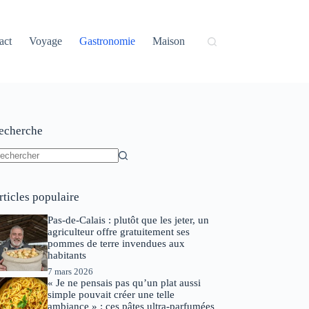
act
Voyage
Gastronomie
Maison
echerche
ucun
sultat
rticles populaire
Pas-de-Calais : plutôt que les jeter, un
agriculteur offre gratuitement ses
pommes de terre invendues aux
habitants
7 mars 2026
« Je ne pensais pas qu’un plat aussi
simple pouvait créer une telle
ambiance » : ces pâtes ultra-parfumées