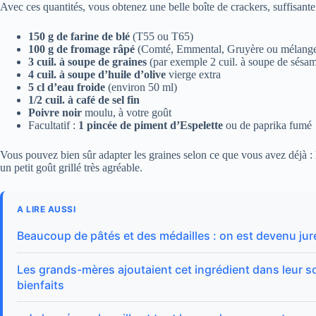
Avec ces quantités, vous obtenez une belle boîte de crackers, suffisante 
150 g de farine de blé
(T55 ou T65)
100 g de fromage râpé
(Comté, Emmental, Gruyère ou mélang
3 cuil. à soupe de graines
(par exemple 2 cuil. à soupe de sésam
4 cuil. à soupe d’huile d’olive
vierge extra
5 cl d’eau froide
(environ 50 ml)
1/2 cuil. à café de sel fin
Poivre noir
moulu, à votre goût
Facultatif :
1 pincée de piment d’Espelette
ou de paprika fumé
Vous pouvez bien sûr adapter les graines selon ce que vous avez déjà : 
un petit goût grillé très agréable.
A LIRE AUSSI
Beaucoup de pâtés et des médailles : on est devenu jur
Les grands-mères ajoutaient cet ingrédient dans leur so
bienfaits