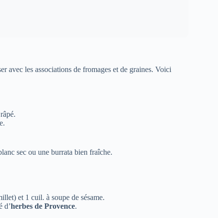
r avec les associations de fromages et de graines. Voici
râpé.
e.
blanc sec ou une burrata bien fraîche.
millet) et 1 cuil. à soupe de sésame.
é d’
herbes de Provence
.