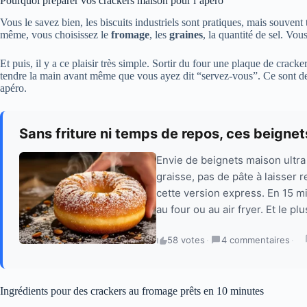
Pourquoi préparer vos crackers maison pour l’apéro
Vous le savez bien, les biscuits industriels sont pratiques, mais souvent
même, vous choisissez le
fromage
, les
graines
, la quantité de sel. Vou
Et puis, il y a ce plaisir très simple. Sortir du four une plaque de crack
tendre la main avant même que vous ayez dit “servez-vous”. Ce sont de 
apéro.
Sans friture ni temps de repos, ces beigne
Envie de beignets maison ultra
graisse, pas de pâte à laisser
cette version express. En 15 m
au four ou au air fryer. Et le plu
58 votes
·
4 commentaires
·
Ingrédients pour des crackers au fromage prêts en 10 minutes