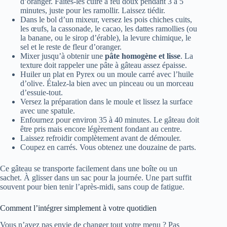
d’oranger. Faites-les cuire à feu doux pendant 3 à 5
minutes, juste pour les ramollir. Laissez tiédir.
Dans le bol d’un mixeur, versez les pois chiches cuits,
les œufs, la cassonade, le cacao, les dattes ramollies (ou
la banane, ou le sirop d’érable), la levure chimique, le
sel et le reste de fleur d’oranger.
Mixer jusqu’à obtenir une
pâte homogène et lisse
. La
texture doit rappeler une pâte à gâteau assez épaisse.
Huiler un plat en Pyrex ou un moule carré avec l’huile
d’olive. Étalez-la bien avec un pinceau ou un morceau
d’essuie-tout.
Versez la préparation dans le moule et lissez la surface
avec une spatule.
Enfournez pour environ 35 à 40 minutes. Le gâteau doit
être pris mais encore légèrement fondant au centre.
Laissez refroidir complètement avant de démouler.
Coupez en carrés. Vous obtenez une douzaine de parts.
Ce gâteau se transporte facilement dans une boîte ou un
sachet. À glisser dans un sac pour la journée. Une part suffit
souvent pour bien tenir l’après-midi, sans coup de fatigue.
Comment l’intégrer simplement à votre quotidien
Vous n’avez pas envie de changer tout votre menu ? Pas