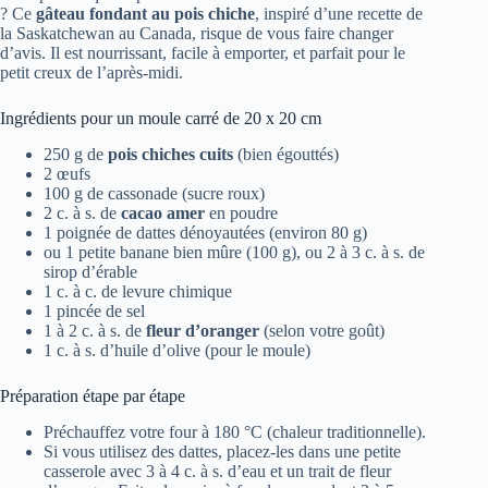
? Ce
gâteau fondant au pois chiche
, inspiré d’une recette de
la Saskatchewan au Canada, risque de vous faire changer
d’avis. Il est nourrissant, facile à emporter, et parfait pour le
petit creux de l’après-midi.
Ingrédients pour un moule carré de 20 x 20 cm
250 g de
pois chiches cuits
(bien égouttés)
2 œufs
100 g de cassonade (sucre roux)
2 c. à s. de
cacao amer
en poudre
1 poignée de dattes dénoyautées (environ 80 g)
ou 1 petite banane bien mûre (100 g), ou 2 à 3 c. à s. de
sirop d’érable
1 c. à c. de levure chimique
1 pincée de sel
1 à 2 c. à s. de
fleur d’oranger
(selon votre goût)
1 c. à s. d’huile d’olive (pour le moule)
Préparation étape par étape
Préchauffez votre four à 180 °C (chaleur traditionnelle).
Si vous utilisez des dattes, placez-les dans une petite
casserole avec 3 à 4 c. à s. d’eau et un trait de fleur