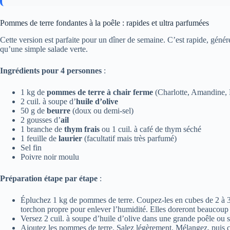
Pommes de terre fondantes à la poêle : rapides et ultra parfumées
Cette version est parfaite pour un dîner de semaine. C’est rapide, gén
qu’une simple salade verte.
Ingrédients pour 4 personnes
:
1 kg de
pommes de terre à chair ferme
(Charlotte, Amandine,
2 cuil. à soupe d’
huile d’olive
50 g de
beurre
(doux ou demi-sel)
2 gousses d’
ail
1 branche de
thym frais
ou 1 cuil. à café de thym séché
1 feuille de
laurier
(facultatif mais très parfumé)
Sel fin
Poivre noir moulu
Préparation étape par étape
:
Épluchez 1 kg de pommes de terre. Coupez-les en cubes de 2 à 3
torchon propre pour enlever l’humidité. Elles doreront beaucoup
Versez 2 cuil. à soupe d’huile d’olive dans une grande poêle ou 
Ajoutez les pommes de terre. Salez légèrement. Mélangez, puis c