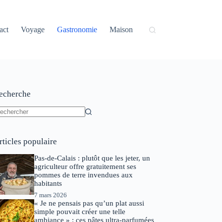
act
Voyage
Gastronomie
Maison
echerche
ucun
sultat
rticles populaire
Pas-de-Calais : plutôt que les jeter, un
agriculteur offre gratuitement ses
pommes de terre invendues aux
habitants
7 mars 2026
« Je ne pensais pas qu’un plat aussi
simple pouvait créer une telle
ambiance » : ces pâtes ultra-parfumées