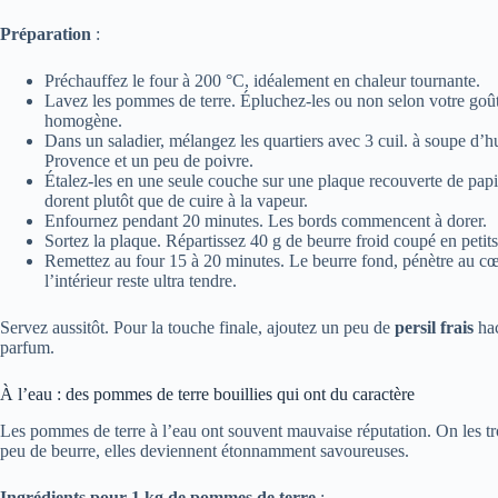
Préparation
:
Préchauffez le four à 200 °C, idéalement en chaleur tournante.
Lavez les pommes de terre. Épluchez-les ou non selon votre goût.
homogène.
Dans un saladier, mélangez les quartiers avec 3 cuil. à soupe d’huil
Provence et un peu de poivre.
Étalez-les en une seule couche sur une plaque recouverte de papi
dorent plutôt que de cuire à la vapeur.
Enfournez pendant 20 minutes. Les bords commencent à dorer.
Sortez la plaque. Répartissez 40 g de beurre froid coupé en petit
Remettez au four 15 à 20 minutes. Le beurre fond, pénètre au cœur
l’intérieur reste ultra tendre.
Servez aussitôt. Pour la touche finale, ajoutez un peu de
persil frais
hac
parfum.
À l’eau : des pommes de terre bouillies qui ont du caractère
Les pommes de terre à l’eau ont souvent mauvaise réputation. On les tro
peu de beurre, elles deviennent étonnamment savoureuses.
Ingrédients pour 1 kg de pommes de terre
: