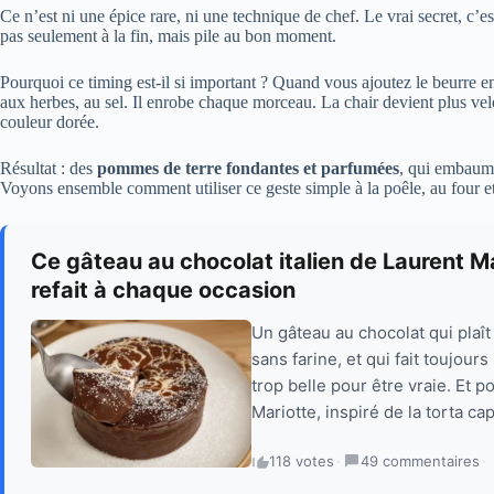
Ce n’est ni une épice rare, ni une technique de chef. Le vrai secret, c’es
pas seulement à la fin, mais pile au bon moment.
Pourquoi ce timing est-il si important ? Quand vous ajoutez le beurre en 
aux herbes, au sel. Il enrobe chaque morceau. La chair devient plus vel
couleur dorée.
Résultat : des
pommes de terre fondantes et parfumées
, qui embaume
Voyons ensemble comment utiliser ce geste simple à la poêle, au four et
Ce gâteau au chocolat italien de Laurent Ma
refait à chaque occasion
Un gâteau au chocolat qui plaît
sans farine, et qui fait toujou
trop belle pour être vraie. Et p
Mariotte, inspiré de la torta cap
118 votes
·
49 commentaires
·