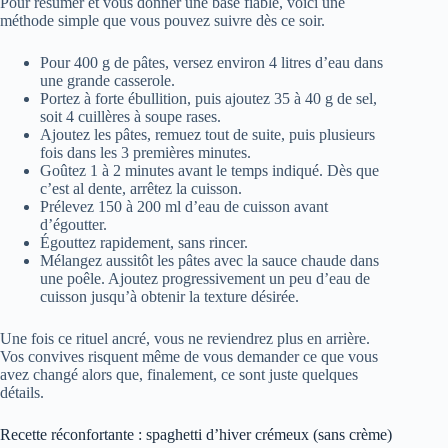
Pour résumer et vous donner une base fiable, voici une
méthode simple que vous pouvez suivre dès ce soir.
Pour 400 g de pâtes, versez environ 4 litres d’eau dans
une grande casserole.
Portez à forte ébullition, puis ajoutez 35 à 40 g de sel,
soit 4 cuillères à soupe rases.
Ajoutez les pâtes, remuez tout de suite, puis plusieurs
fois dans les 3 premières minutes.
Goûtez 1 à 2 minutes avant le temps indiqué. Dès que
c’est al dente, arrêtez la cuisson.
Prélevez 150 à 200 ml d’eau de cuisson avant
d’égoutter.
Égouttez rapidement, sans rincer.
Mélangez aussitôt les pâtes avec la sauce chaude dans
une poêle. Ajoutez progressivement un peu d’eau de
cuisson jusqu’à obtenir la texture désirée.
Une fois ce rituel ancré, vous ne reviendrez plus en arrière.
Vos convives risquent même de vous demander ce que vous
avez changé alors que, finalement, ce sont juste quelques
détails.
Recette réconfortante : spaghetti d’hiver crémeux (sans crème)