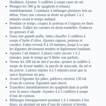
ébullition. Ajoutez 3 cuillères à soupe rases de sel.
Plongez les 300 g de spaghetti et remuez
immédiatement. Continuez à mélanger plusieurs fois au
début. Visez une cuisson al dente en goûtant 1 à 2
minutes avant le temps indiqué.
Pendant ce temps, coupez le poireau et l’oignon en fines
lanières. Taillez les carottes en demi-rondelles. Émincez
les gousses d’ail.
Dans une grande poêle, faites chauffer 2 cuillères à
soupe d’huile d’olive. Ajoutez oignon, poireau et
carottes. Faites revenir 8 à 10 minutes, jusqu’à ce que
les légumes deviennent tendres et légèrement fondants.
Ajoutez l’ail émincé. Laissez cuire encore 1 à 2
minutes, juste le temps qu’il libère son parfum.
Versez les 200 ml de lait d’avoine, ajoutez la cuillère à
soupe de levure maltée, la pincée de muscade, du sel et
du poivre. Laissez mijoter 4 à 5 minutes pour que la
sauce épaississe un peu.
Avant d’égoutter les pâtes, prélevez environ 150 ml
d’eau de cuisson. Égouttez sans rincer.
Transférez immédiatement les spaghetti dans la poêle
avec la sauce chaude. Ajoutez 4 à 5 cuillères à soupe
d’eau de cuisson.
Mélangez énergiquement pendant 1 à 2 minutes à feu
doux, en ajoutant un peu d’eau de cuisson si besoin,