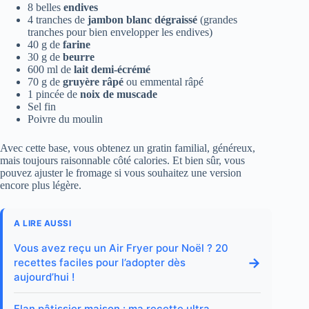
8 belles
endives
4 tranches de
jambon blanc dégraissé
(grandes
tranches pour bien envelopper les endives)
40 g de
farine
30 g de
beurre
600 ml de
lait demi-écrémé
70 g de
gruyère râpé
ou emmental râpé
1 pincée de
noix de muscade
Sel fin
Poivre du moulin
Avec cette base, vous obtenez un gratin familial, généreux,
mais toujours raisonnable côté calories. Et bien sûr, vous
pouvez ajuster le fromage si vous souhaitez une version
encore plus légère.
A LIRE AUSSI
Vous avez reçu un Air Fryer pour Noël ? 20
→
recettes faciles pour l’adopter dès
aujourd’hui !
Flan pâtissier maison : ma recette ultra