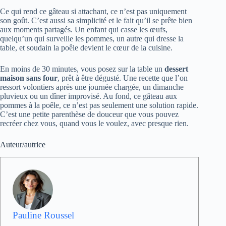
pommes à la poêle, ce n’est pas seulement une solution rapide.
C’est une petite parenthèse de douceur que vous pouvez
recréer chez vous, quand vous le voulez, avec presque rien.
Auteur/autrice
Pauline Roussel
Consultante SEO et rédactrice passionnée de
gastronomie, Pauline Roussel explore sans relâche les
saveurs du monde et les tendances culinaires.
Référencée pour ses analyses pointues, elle partage ses
découvertes sur la cuisine, le voyage, l’art de vivre et
l’actualité du secteur. Son expertise permet de
combiner performance digitale et gourmandise, pour
guider internautes et épicuriens avertis vers des
expériences uniques, aussi bien à table que dans la vie
de tous les jours.