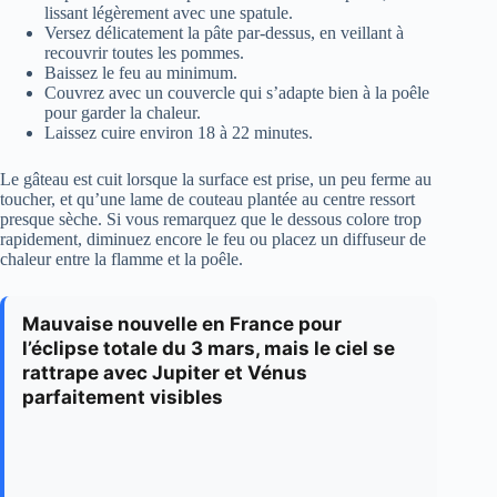
lissant légèrement avec une spatule.
Versez délicatement la pâte par-dessus, en veillant à
recouvrir toutes les pommes.
Baissez le feu au minimum.
Couvrez avec un couvercle qui s’adapte bien à la poêle
pour garder la chaleur.
Laissez cuire environ 18 à 22 minutes.
Le gâteau est cuit lorsque la surface est prise, un peu ferme au
toucher, et qu’une lame de couteau plantée au centre ressort
presque sèche. Si vous remarquez que le dessous colore trop
rapidement, diminuez encore le feu ou placez un diffuseur de
chaleur entre la flamme et la poêle.
Mauvaise nouvelle en France pour
l’éclipse totale du 3 mars, mais le ciel se
rattrape avec Jupiter et Vénus
parfaitement visibles
Une éclipse lunaire totale qui se joue sans la France…
cela frustre un peu. Mais ne rangez surtout pas vos
envies d’étoiles. En mars, le ciel prépare une autre