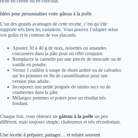
vanille en poudre.
Versez 1 cuillère à soupe de rhum ambré ou de calvados
sur les pommes en fin de caramélisation pour une
version plus adulte.
Incorporez une petite poignée de raisins secs ou de
cranberries dans la pâte.
Mélangez pommes et poires pour un résultat très
fondant.
Chaque fois, vous obtenez un
gâteau à la poêle
un peu
différent, mais toujours simple, chaleureux et très réconfortant.
Une recette à préparer, partager… et refaire souvent
Ce qui rend ce gâteau si attachant, ce n’est pas uniquement
son goût. C’est aussi sa simplicité et le fait qu’il se prête bien
aux moments partagés. Un enfant qui casse les œufs,
quelqu’un qui surveille les pommes, un autre qui dresse la
table, et soudain la poêle devient le cœur de la cuisine.
En moins de 30 minutes, vous posez sur la table un
dessert
maison sans four
, prêt à être dégusté. Une recette que l’on
ressort volontiers après une journée chargée, un dimanche
pluvieux ou un dîner improvisé. Au fond, ce gâteau aux