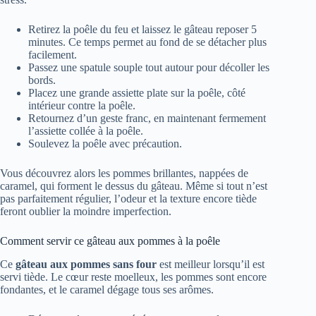
Soulevez la poêle avec précaution.
Vous découvrez alors les pommes brillantes, nappées de
caramel, qui forment le dessus du gâteau. Même si tout n’est
pas parfaitement régulier, l’odeur et la texture encore tiède
feront oublier la moindre imperfection.
Comment servir ce gâteau aux pommes à la poêle
Ce
gâteau aux pommes sans four
est meilleur lorsqu’il est
servi tiède. Le cœur reste moelleux, les pommes sont encore
fondantes, et le caramel dégage tous ses arômes.
Découpez-le en parts généreuses pour un dessert ou un
goûter.
Ajoutez, si vous le souhaitez, une boule de glace à la
vanille, un nuage de chantilly ou une cuillerée de crème
fraîche épaisse.
Parsemez un peu de sucre glace ou un voile de cannelle
juste avant de servir.
Pour un brunch ou un petit déjeuner amélioré,
accompagnez-le d’un café serré ou d’un thé noir bien
chaud.