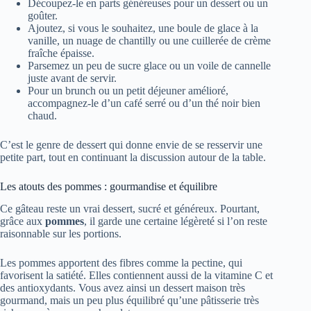
C’est le genre de dessert qui donne envie de se resservir une
petite part, tout en continuant la discussion autour de la table.
Les atouts des pommes : gourmandise et équilibre
Ce gâteau reste un vrai dessert, sucré et généreux. Pourtant,
grâce aux
pommes
, il garde une certaine légèreté si l’on reste
raisonnable sur les portions.
Les pommes apportent des fibres comme la pectine, qui
favorisent la satiété. Elles contiennent aussi de la vitamine C et
des antioxydants. Vous avez ainsi un dessert maison très
gourmand, mais un peu plus équilibré qu’une pâtisserie très
riche en crème ou en chocolat.
Idées pour personnaliser votre gâteau à la poêle
L’un des grands avantages de cette recette, c’est qu’elle
supporte très bien les variations. Vous pouvez l’adapter selon
vos goûts et le contenu de vos placards.
Ajoutez 30 à 40 g de noix, noisettes ou amandes
concassées dans la pâte pour un effet croquant.
Remplacez la cannelle par une pincée de muscade ou de