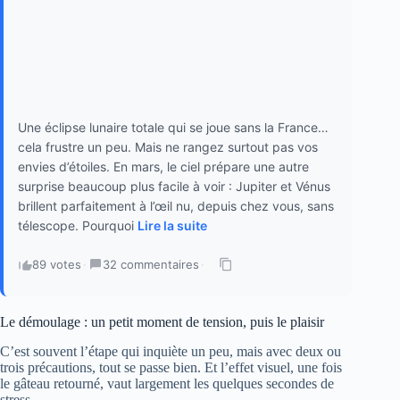
surprise beaucoup plus facile à voir : Jupiter et Vénus
brillent parfaitement à l’œil nu, depuis chez vous, sans
télescope. Pourquoi
Lire la suite
89 votes
·
32 commentaires
·
Le démoulage : un petit moment de tension, puis le plaisir
C’est souvent l’étape qui inquiète un peu, mais avec deux ou
trois précautions, tout se passe bien. Et l’effet visuel, une fois
le gâteau retourné, vaut largement les quelques secondes de
stress.
Retirez la poêle du feu et laissez le gâteau reposer 5
minutes. Ce temps permet au fond de se détacher plus
facilement.
Passez une spatule souple tout autour pour décoller les
bords.
Placez une grande assiette plate sur la poêle, côté
intérieur contre la poêle.
Retournez d’un geste franc, en maintenant fermement
l’assiette collée à la poêle.