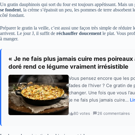
Un gratin dauphinois qui sort du four est toujours appétissant. Mais un
se fondent
, la crème s’épaissit un peu, les pommes de terre absorbent le 
côté fondant.
Préparer le gratin la veille, c’est aussi une façon très simple de réduire l
arrivent. Le jour J, il suffit de
réchauffer doucement
le plat. Vous profi
à manger.
« Je ne fais plus jamais cuire mes poireaux
doré rend ce légume vraiment irrésistible
Vous pensez encore que les po
fades de l’hiver ? Ce gratin de
changer. Une fois que vous l’au
je ne fais plus jamais cuire...
Li
80 votes
·
26 commentaires
·