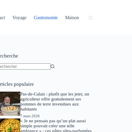
act
Voyage
Gastronomie
Maison
echerche
ucun
sultat
rticles populaire
Pas-de-Calais : plutôt que les jeter, un
agriculteur offre gratuitement ses
pommes de terre invendues aux
habitants
7 mars 2026
« Je ne pensais pas qu’un plat aussi
simple pouvait créer une telle
ambiance » : ces pâtes ultra-parfumées