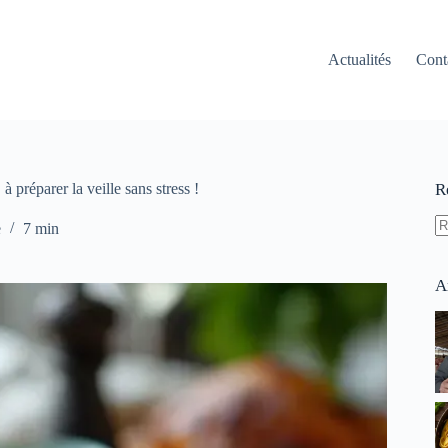
Actualités
Cont
 préparer la veille sans stress !
R
e
7 min
A
ré
A