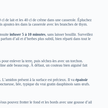
 cl de lait et les 40 cl de crème dans une casserole. Épluchez
uis ajoutez-les dans la casserole avec les branches de thym.
ensuite
infuser 5 à 10 minutes
, sans laisser bouillir. Surveillez
arfum d’ail et d’herbes plus subtil, bien réparti dans tout le
pour enlever la terre, puis séchez-les avec un torchon.
ine aide beaucoup. À défaut, un couteau bien aiguisé fait
s. L’amidon présent à la surface est précieux. Il va
épaissir
onctueuse, liée, typique du vrai gratin dauphinois sans œufs.
ous pouvez frotter le fond et les bords avec une gousse d’ail